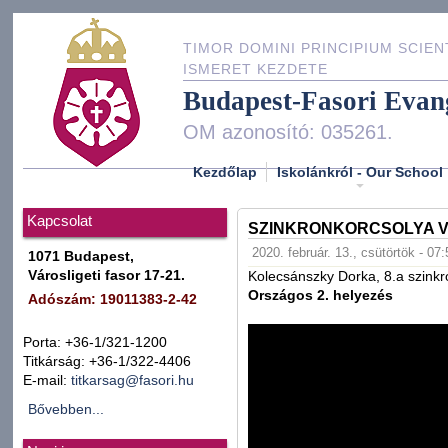
TIMOR DOMINI PRINCIPIUM SCIEN
ISMERET KEZDETE
Budapest-Fasori Evan
OM azonosító: 035261.
Kezdőlap
Iskolánkról - Our School
Kapcsolat
SZINKRONKORCSOLYA VER
2020. február. 13., csütörtök - 07
1071 Budapest,
Városligeti fasor 17-21.
Kolecsánszky Dorka, 8.a szinkr
Országos 2. helyezés
Adószám: 19011383-2-42
Porta: +36-1/321-1200
Titkárság: +36-1/322-4406
E-mail:
titkarsag@fasori.hu
Bővebben...