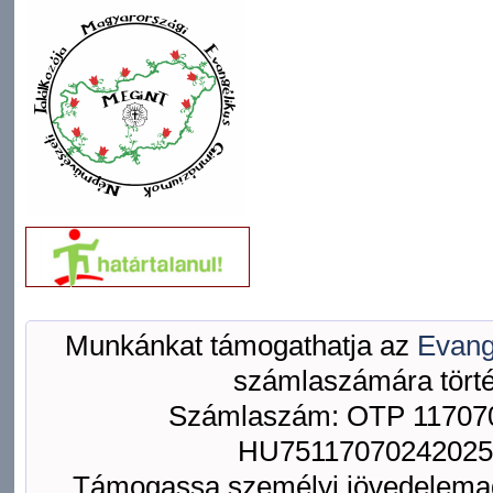
Munkánkat támogathatja az
Evang
számlaszámára törté
Számlaszám: OTP 117070
HU75117070242025
Támogassa személyi jövedelemad