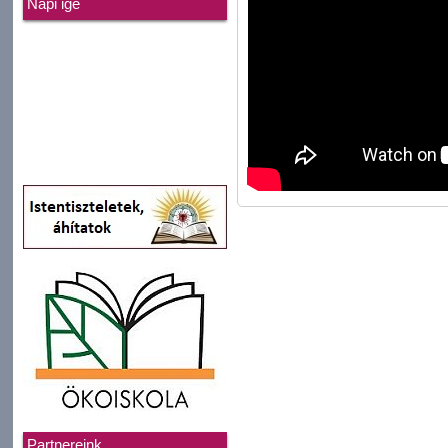
Napi ige
Partnereink