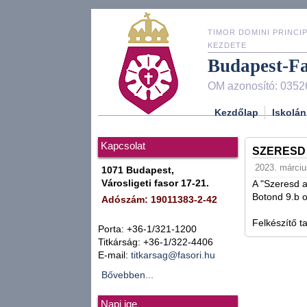
TIMOR DOMINI PRINCIP
KEZDETE
Budapest-F
OM azonosító: 0352
Kezdőlap
Iskolán
Kapcsolat
SZERESD
2023. márciu
1071 Budapest,
Városligeti fasor 17-21.
A "Szeresd a
Botond 9.b o
Adószám: 19011383-2-42
Felkészítő t
Porta: +36-1/321-1200
Titkárság: +36-1/322-4406
E-mail:
titkarsag@fasori.hu
Bővebben...
Napi ige