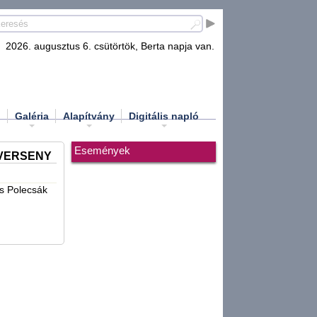
2026. augusztus 6. csütörtök, Berta napja van.
d
Galéria
Alapítvány
Digitális napló
Események
TVERSENY
és Polecsák