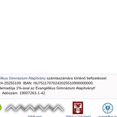
likus Gimnázium Alapítvány
számlaszámára történő befizetéssel.
24-20255109. IBAN: HU75117070242025510900000000.
emadója 1%-ával az Evangélikus Gimnázium Alapítványt!
Adószám: 19007263-1-42.
NAVA-pont
Rákóczi Szövetség
evangelikus.h