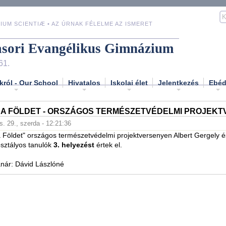
IUM SCIENTIÆ • AZ ÚRNAK FÉLELME AZ ISMERET
asori Evangélikus Gimnázium
61.
król - Our School
Hivatalos
Iskolai élet
Jelentkezés
Ebé
 A FÖLDET - ORSZÁGOS TERMÉSZETVÉDELMI PROJEK
s. 29., szerda - 12:21:36
 Földet" országos természetvédelmi projektversenyen Albert Gergely 
sztályos tanulók
3. helyezést
értek el.
anár: Dávid Lászlóné