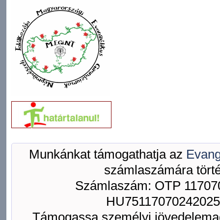
Munkánkat támogathatja az
Evang
számlaszámára törté
Számlaszám: OTP 117070
HU75117070242025
Támogassa személyi jövedelemad