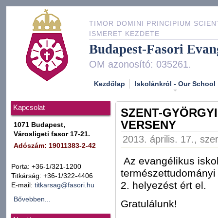
TIMOR DOMINI PRINCIPIUM SCIEN
ISMERET KEZDETE
Budapest-Fasori Evan
OM azonosító: 035261.
Kezdőlap
Iskolánkról - Our School
Kapcsolat
SZENT-GYÖRGYI
VERSENY
1071 Budapest,
Városligeti fasor 17-21.
2013. április. 17., sz
Adószám: 19011383-2-42
Az evangélikus iskol
Porta: +36-1/321-1200
természettudományi 
Titkárság: +36-1/322-4406
2. helyezést ért el.
E-mail:
titkarsag@fasori.hu
Bővebben...
Gratulálunk!