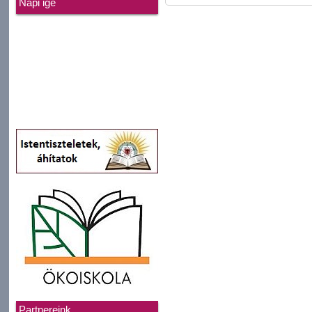
Napi ige
Partnereink