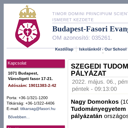
TIMOR DOMINI PRINCIPIUM SCIEN
ISMERET KEZDETE
Budapest-Fasori Evan
OM azonosító: 035261.
Kezdőlap
Iskolánkról - Our School
Kapcsolat
SZEGEDI TUDO
PÁLYÁZAT
1071 Budapest,
Városligeti fasor 17-21.
2022. május. 06., pén
Adószám: 19011383-2-42
péntek - 09:13:00
Porta: +36-1/321-1200
Nagy Domonkos
(10
Titkárság: +36-1/322-4406
Tudományegyetem k
E-mail:
titkarsag@fasori.hu
pályázatán
országo
Bővebben...