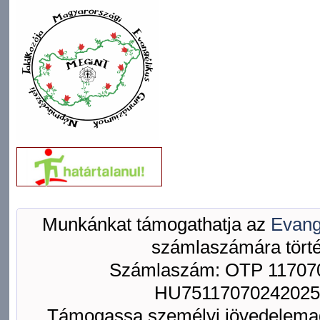
Munkánkat támogathatja az
Evang
számlaszámára törté
Számlaszám: OTP 117070
HU75117070242025
Támogassa személyi jövedelemad