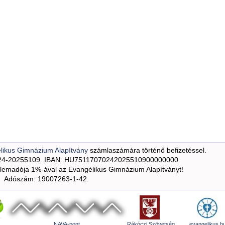
likus Gimnázium Alapítvány
számlaszámára történő befizetéssel.
24-20255109. IBAN: HU75117070242025510900000000.
emadója 1%-ával az Evangélikus Gimnázium Alapítványt!
Adószám: 19007263-1-42.
NAVA-pont
Rákóczi Szövetség
evangelikus.h