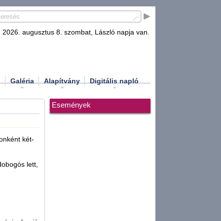
2026. augusztus 8. szombat, László napja van.
d
Galéria
Alapítvány
Digitális napló
Események
onként két-
obogós lett,