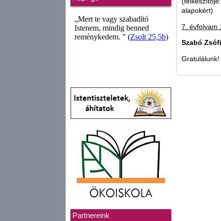
(felkészítője
alapokért)
7. évfolyam 1
Szabó Zsófi
Gratulálunk!
Partnereink