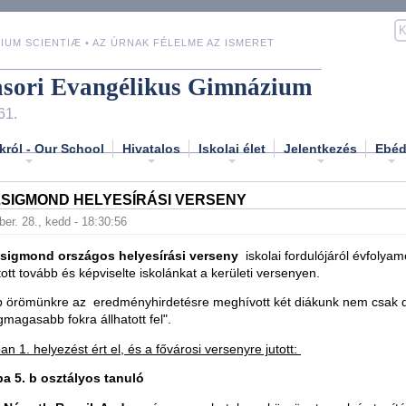
IUM SCIENTIÆ • AZ ÚRNAK FÉLELME AZ ISMERET
asori Evangélikus Gimnázium
61.
król - Our School
Hivatalos
Iskolai élet
Jelentkezés
Ebé
ZSIGMOND HELYESÍRÁSI VERSENY
er. 28., kedd - 18:30:56
sigmond országos helyesírási verseny
iskolai fordulójáról évfolyam
utott tovább és képviselte iskolánkat a kerületi versenyen.
örömünkre az eredményhirdetésre meghívott két diákunk nem csak d
magasabb fokra állhatott fel".
n 1. helyezést ért el, és a fővárosi versenyre jutott:
a 5. b osztályos tanuló