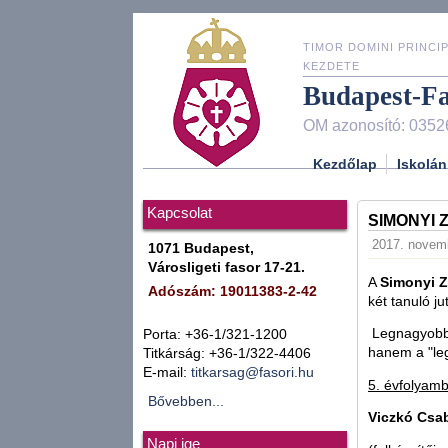
TIMOR DOMINI PRINCIP
KEZDETE
Budapest-F
OM azonosító: 0352
Kezdőlap
Iskolán
Kapcsolat
SIMONYI 
2017. novemb
1071 Budapest,
Városligeti fasor 17-21.
A
Simonyi Z
Adószám: 19011383-2-42
két tanuló j
Legnagyobb 
Porta: +36-1/321-1200
hanem a "leg
Titkárság: +36-1/322-4406
E-mail:
titkarsag@fasori.hu
5. évfolyamba
Bővebben...
Viczkó Csab
Napi ige