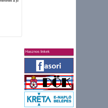
néninek a jó
Hasznos linkek