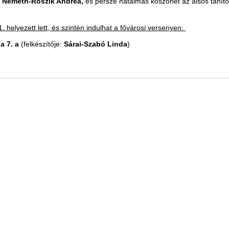
:
Németh-Roszik Andrea,
és persze hatalmas köszönet az alsós tanító
. helyezett lett, és szintén indulhat a fővárosi versenyen:
a 7. a
(felkészítője:
Sárai-Szabó Linda
)