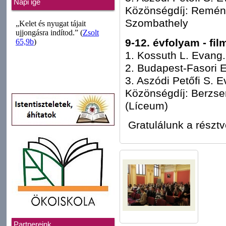
Napi ige
Közönségdíj: Remény
Szombathely
9-12. évfolyam - fil
1. Kossuth L. Evang
2. Budapest-Fasori 
3. Aszódi Petőfi S. 
Közönségdíj: Berzse
(Líceum)
Gratulálunk a részt
Partnereink