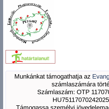
Munkánkat támogathatja az
Evang
számlaszámára törté
Számlaszám: OTP 117070
HU75117070242025
Támogassa személyi jövedelemad