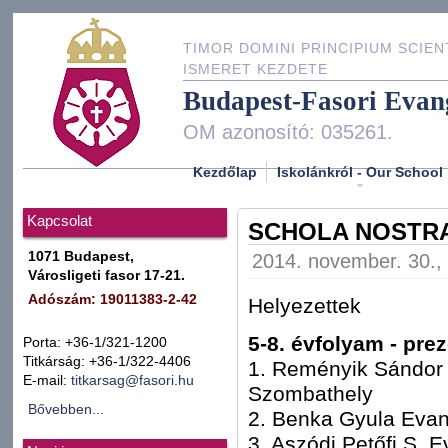
TIMOR DOMINI PRINCIPIUM SCIEN
ISMERET KEZDETE
Budapest-Fasori Evan
OM azonosító: 035261.
Kezdőlap
Iskolánkról - Our School
Kapcsolat
SCHOLA NOSTR
1071 Budapest,
2014. november. 30.,
Városligeti fasor 17-21.
Adószám: 19011383-2-42
Helyezettek
5-8. évfolyam - pre
Porta: +36-1/321-1200
Titkárság: +36-1/322-4406
1. Reményik Sándor 
E-mail:
titkarsag@fasori.hu
Szombathely
Bővebben...
2. Benka Gyula Evang
3. Aszódi Petőfi S. 