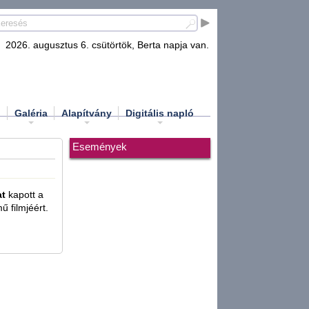
2026. augusztus 6. csütörtök, Berta napja van.
d
Galéria
Alapítvány
Digitális napló
Események
at
kapott a
 filmjéért.