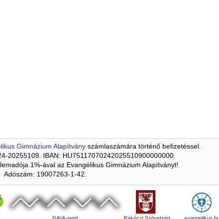
likus Gimnázium Alapítvány
számlaszámára történő befizetéssel.
24-20255109. IBAN: HU75117070242025510900000000.
emadója 1%-ával az Evangélikus Gimnázium Alapítványt!
Adószám: 19007263-1-42.
NAVA-pont
Rákóczi Szövetség
evangelikus.h