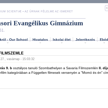
IUM SCIENTIÆ • AZ ÚRNAK FÉLELME AZ ISMERET
asori Evangélikus Gimnázium
61.
król - Our School
Hivatalos
Iskolai élet
Jelentkezés
Ebé
FILMSZEMLE
. 27., vasárnap - 15:03:32
rás 9. b
osztályos tanuló Szombathelyen a Savaria Filmszemlén
II. díj
ilm kategóriában a Független filmesek versenyén a "Momó és én" című