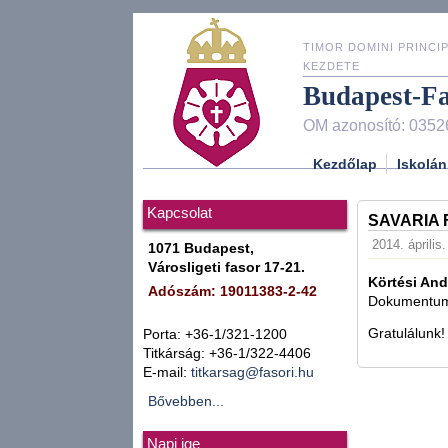
TIMOR DOMINI PRINCIP
KEZDETE
Budapest-F
OM azonosító: 0352
Kezdőlap
Iskolán
Kapcsolat
SAVARIA 
2014. április
1071 Budapest,
Városligeti fasor 17-21.
Körtési And
Adószám: 19011383-2-42
Dokumentumf
Gratulálunk!
Porta: +36-1/321-1200
Titkárság: +36-1/322-4406
E-mail:
titkarsag@fasori.hu
Bővebben...
Napi ige