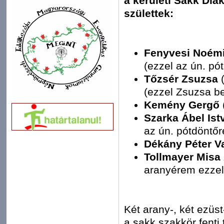
a kerületi Sakk Di
születtek:
Fenyvesi Noém
(ezzel az ún. pó
Tőzsér Zsuzsa
(
(ezzel Zsuzsa be
Kemény Gergő
Szarka Ábel Ist
az ún. pótdöntőr
Dékány Péter V
Tollmayer Mis
aranyérem ezzel 
Két arany-, két ezüs
a sakk szakkör fenti 