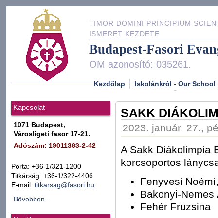
TIMOR DOMINI PRINCIPIUM SCIEN
ISMERET KEZDETE
Budapest-Fasori Evan
OM azonosító: 035261.
Kezdőlap
Iskolánkról - Our School
Kapcsolat
SAKK DIÁKOLIM
1071 Budapest,
2023. január. 27., p
Városligeti fasor 17-21.
Adószám: 19011383-2-42
A Sakk Diákolimpia B
korcsoportos lánycs
Porta: +36-1/321-1200
Titkárság: +36-1/322-4406
Fenyvesi Noémi
E-mail:
titkarsag@fasori.hu
Bakonyi-Nemes 
Bővebben...
Fehér Fruzsina