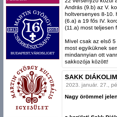
22 versenyző közül a
András (9.b) az V. k
holtversenyes 8-10.
(6.a) a 19 fős IV. ko
(11.a) most teljesen 
Mivel csak az első 5
most egyiküknek sem 
mindannyian ott vann
sakkozója között!
SAKK DIÁKOLIM
2023. január. 27., p
Nagy örömmel jelen