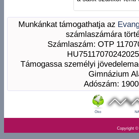
Munkánkat támogathatja az
Evang
számlaszámára törté
Számlaszám: OTP 117070
HU75117070242025
Támogassa személyi jövedelemad
Gimnázium Ala
Adószám: 1900
Öko
NA
Copyright ©