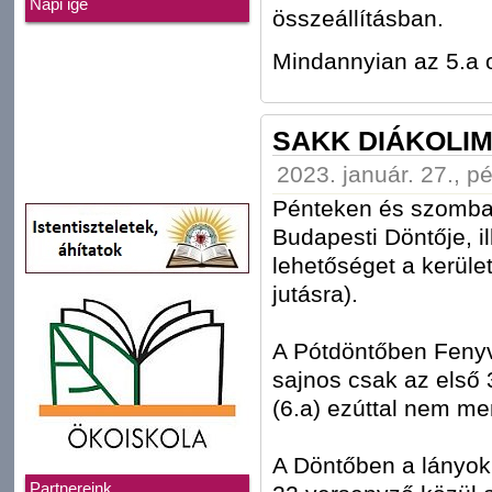
Napi ige
összeállításban.
Mindannyian az 5.a o
SAKK DIÁKOLIM
2023. január. 27., p
Pénteken és szombato
Budapesti Döntője, il
lehetőséget a kerüle
jutásra).
A Pótdöntőben Fenyv
sajnos csak az első 
(6.a) ezúttal nem men
A Döntőben a lányok 
Partnereink