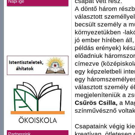
csapat vett rész.
Napi ige
A döntő három részbő
választott személlye
becsült személy a mú
környezetükben -lakó
jó ember hírében áll,
példás erények) kész
előadniuk háromszor
címezve (középiskolá
egy képzeletbeli inte
egy háromszemélyes 
választott személy é
megjeleníteniük a zsűr
Csűrös Csilla,
a Ma
színművésznő voltak
Csapataink végig kie
kreatívan, ötletesen 
Partnereink