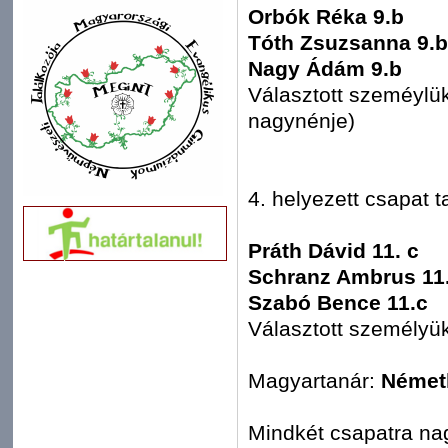
Orbók Réka 9.b
Tóth Zsuzsanna 9.b
Nagy Ádám 9.b
Választott szeméylü
nagynénje)
4. helyezett csapat ta
Práth Dávid 11. c
Schranz Ambrus 11
Szabó Bence 11.c
Választott személyü
Magyartanár:
Német
Mindkét csapatra na