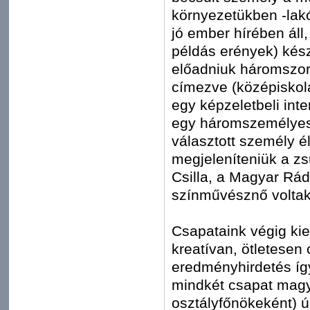
környezetükben -lakó
jó ember hírében áll,
példás erények) kész
előadniuk háromszor
címezve (középiskolá
egy képzeletbeli inte
egy háromszemélyes 
választott személy é
megjeleníteniük a zsűr
Csilla, a Magyar Rád
színművésznő voltak
Csapataink végig kie
kreatívan, ötletesen 
eredményhirdetés íg
mindkét csapat magya
osztályfőnökeként) ú