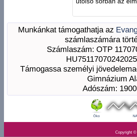
utolsó sorban az él
Munkánkat támogathatja az
Evang
számlaszámára törté
Számlaszám: OTP 117070
HU75117070242025
Támogassa személyi jövedelemad
Gimnázium Ala
Adószám: 1900
Öko
NA
Copyright ©