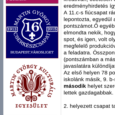
eredményhirdetés íg
A 11.c-s fiúcsapat rá
lepontozta, egyedül 
pontszámot.Ő egyébk
elmondta nekik, hog
spot, és igen, volt 
megfelelő produkció
a feladatra. Összpon
(pontszámban a másod
javaslatára különdíja
Az első helyen 78 po
iskolánk másik, 9. b
második
helyet szer
lettek gazdagabbak.
2. helyezett csapat ta