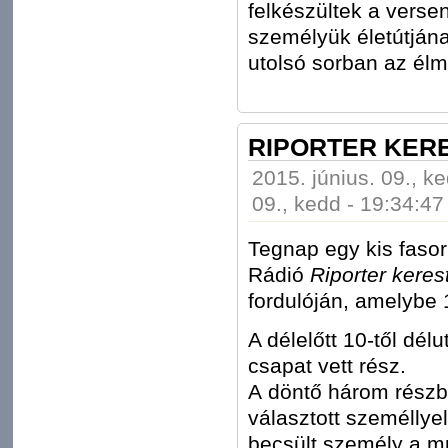
felkészültek a verse
személyük életútjána
utolsó sorban az él
RIPORTER KERE
2015. június. 09., k
09., kedd - 19:34:47
Tegnap egy kis fasor
Rádió
Riporter keres
fordulóján, amelybe 1
A délelőtt 10-től dél
csapat vett rész.
A döntő három részbő
választott személlye
becsült személy a mú