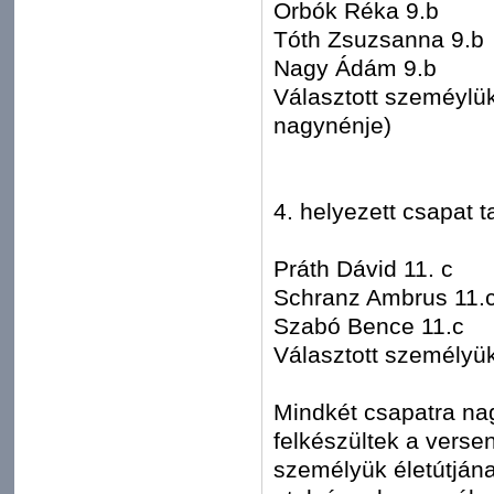
Orbók Réka 9.b
Tóth Zsuzsanna 9.b
Nagy Ádám 9.b
Választott szeméylü
nagynénje)
4. helyezett csapat ta
Práth Dávid 11. c
Schranz Ambrus 11.
Szabó Bence 11.c
Választott személyü
Mindkét csapatra na
felkészültek a verse
személyük életútjána