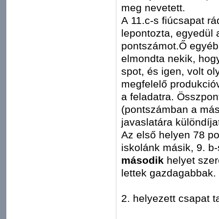
meg nevetett.
A 11.c-s fiúcsapat rá
lepontozta, egyedül 
pontszámot.Ő egyébk
elmondta nekik, hog
spot, és igen, volt 
megfelelő produkció
a feladatra. Összpon
(pontszámban a másod
javaslatára különdíja
Az első helyen 78 po
iskolánk másik, 9. b
második
helyet szer
lettek gazdagabbak.
2. helyezett csapat ta