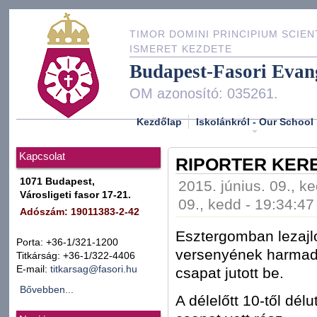
TIMOR DOMINI PRINCIPIUM SCIEN
ISMERET KEZDETE
Budapest-Fasori Evan
OM azonosító: 035261.
Kezdőlap
Iskolánkról - Our School
Kapcsolat
RIPORTER KERE
1071 Budapest,
2015. június. 09., k
Városligeti fasor 17-21.
09., kedd - 19:34:47
Adószám: 19011383-2-42
Esztergomban lezajl
Porta: +36-1/321-1200
versenyének harmadi
Titkárság: +36-1/322-4406
E-mail:
titkarsag@fasori.hu
csapat jutott be.
Bővebben...
A délelőtt 10-től dél