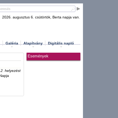
2026. augusztus 6. csütörtök, Berta napja van.
d
Galéria
Alapítvány
Digitális napló
Események
ó
2. helyezést
 Napja