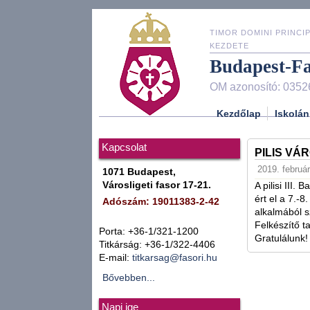
TIMOR DOMINI PRINCIP
KEZDETE
Budapest-F
OM azonosító: 0352
Kezdőlap
Iskolán
Kapcsolat
PILIS VÁ
2019. február
1071 Budapest,
Városligeti fasor 17-21.
A pilisi III
ért el a 7.-
Adószám: 19011383-2-42
alkalmából s
Felkészítő t
Porta: +36-1/321-1200
Gratulálunk!
Titkárság: +36-1/322-4406
E-mail:
titkarsag@fasori.hu
Bővebben...
Napi ige