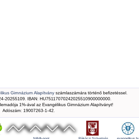
likus Gimnázium Alapítvány
számlaszámára történő befizetéssel.
24-20255109. IBAN: HU75117070242025510900000000.
emadója 1%-ával az Evangélikus Gimnázium Alapítványt!
Adószám: 19007263-1-42.
NAVA-pont
Rákóczi Szövetség
evangelikus.h