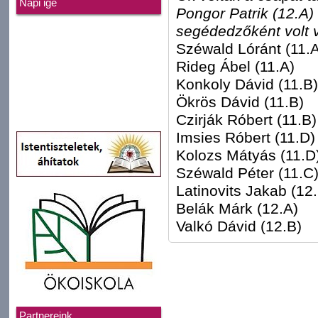
Napi ige
Pongor Patrik (12.A) 
segédedzőként volt 
Széwald Lóránt (11.A
Rideg Ábel (11.A)
Konkoly Dávid (11.B)
Ökrös Dávid (11.B)
Czirják Róbert (11.B)
Imsies Róbert (11.D)
Kolozs Mátyás (11.D
Széwald Péter (11.C
Latinovits Jakab (12
Belák Márk (12.A)
Valkó Dávid (12.B)
Partnereink