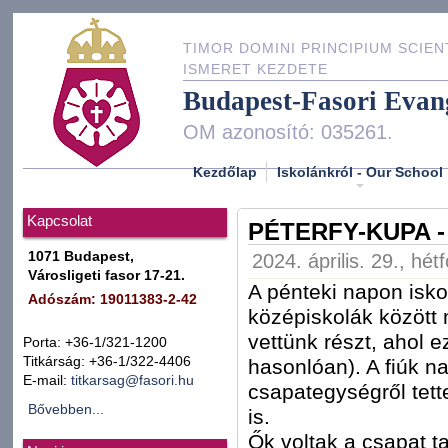
TIMOR DOMINI PRINCIPIUM SCIEN
ISMERET KEZDETE
Budapest-Fasori Evan
OM azonosító: 035261.
Kezdőlap
Iskolánkról - Our School
Kapcsolat
PÉTERFY-KUPA -
1071 Budapest,
2024. április. 29., hét
Városligeti fasor 17-21.
A pénteki napon isko
Adószám: 19011383-2-42
középiskolák között
vettünk részt, ahol 
Porta: +36-1/321-1200
Titkárság: +36-1/322-4406
hasonlóan). A fiúk n
E-mail:
titkarsag@fasori.hu
csapategységről tet
Bővebben...
is.
Ők voltak a csapat ta