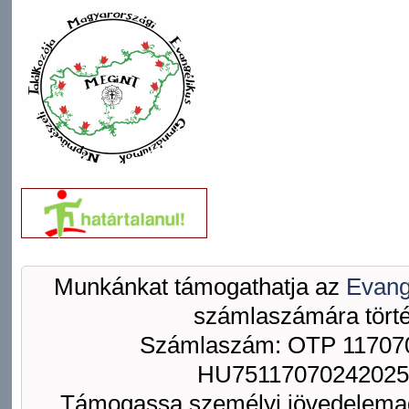
Munkánkat támogathatja az
Evang
számlaszámára törté
Számlaszám: OTP 117070
HU75117070242025
Támogassa személyi jövedelemad