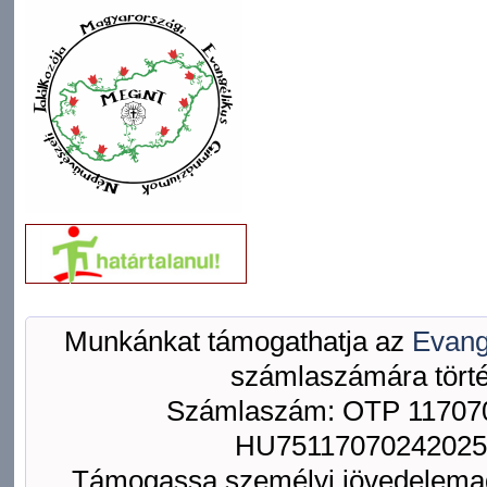
Munkánkat támogathatja az
Evang
számlaszámára törté
Számlaszám: OTP 117070
HU75117070242025
Támogassa személyi jövedelemad