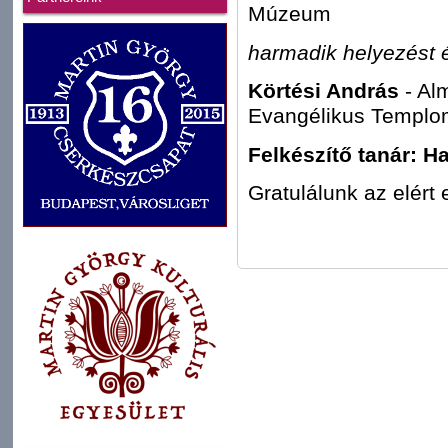
Múzeum
harmadik helyezést ér
Körtési András
- Al
Evangélikus Templom
Felkészítő tanár: H
Gratulálunk az elér