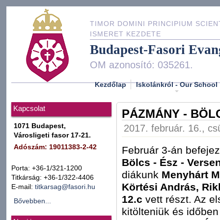
TIMOR DOMINI PRINCIPIUM SCIEN
ISMERET KEZDETE
Budapest-Fasori Evan
OM azonosító: 035261.
Kezdőlap
Iskolánkról - Our School
Kapcsolat
PÁZMÁNY - BÖLC
1071 Budapest,
2017. február. 16., cs
Városligeti fasor 17-21.
Adószám: 19011383-2-42
Február 3-án befejez
Bölcs - Ész - Verse
Porta: +36-1/321-1200
diákunk
Menyhárt Mi
Titkárság: +36-1/322-4406
Körtési András, Ri
E-mail:
titkarsag@fasori.hu
12.c
vett részt. Az el
Bővebben...
kitölteniük és időbe