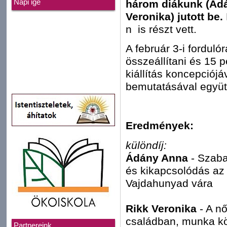
három diákunk (Ádá
Napi ige
Veronika) jutott be.
n is részt vett.
A február 3-i fordulór
összeállítani és 15 p
kiállítás koncepciójá
bemutatásával együt
Eredmények:
különdíj:
Ádány Anna
- Szaba
és kikapcsolódás az
Vajdahunyad vára
Rikk Veronika
- A nő
családban, munka k
Partnereink