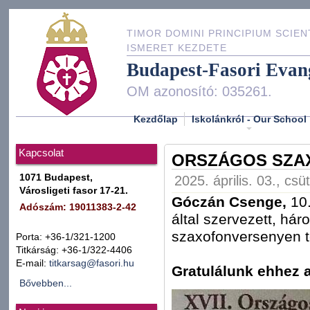
TIMOR DOMINI PRINCIPIUM SCIEN
ISMERET KEZDETE
Budapest-Fasori Evan
OM azonosító: 035261.
Kezdőlap
Iskolánkról - Our School
Kapcsolat
ORSZÁGOS SZA
1071 Budapest,
2025. április. 03., csü
Városligeti fasor 17-21.
Góczán Csenge,
10
Adószám: 19011383-2-42
által szervezett, há
szaxofonversenyen 
Porta: +36-1/321-1200
Titkárság: +36-1/322-4406
E-mail:
titkarsag@fasori.hu
Gratulálunk ehhez 
Bővebben...