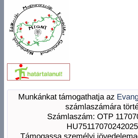
Munkánkat támogathatja az
Evang
számlaszámára törté
Számlaszám: OTP 117070
HU75117070242025
Támogassa személyi jövedelemad