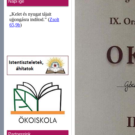
Napi ige
Partnereink