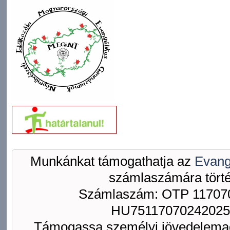
Munkánkat támogathatja az
Evang
számlaszámára törté
Számlaszám: OTP 117070
HU75117070242025
Támogassa személyi jövedelemad