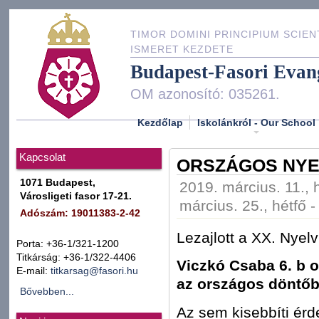
TIMOR DOMINI PRINCIPIUM SCIEN
ISMERET KEZDETE
Budapest-Fasori Evan
OM azonosító: 035261.
Kezdőlap
Iskolánkról - Our School
Kapcsolat
ORSZÁGOS NYE
1071 Budapest,
2019. március. 11., 
Városligeti fasor 17-21.
március. 25., hétfő 
Adószám: 19011383-2-42
Lezajlott a XX. Nyel
Porta: +36-1/321-1200
Titkárság: +36-1/322-4406
Viczkó Csaba 6. b o
E-mail:
titkarsag@fasori.hu
az országos döntőbe
Bővebben...
Az sem kisebbíti ér