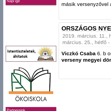
Napi ige
másik versenyzővel a
ORSZÁGOS NYE
2019. március. 11., 
március. 25., hétfő 
Viczkó Csaba
6. b o
verseny megyei dönt
Partnereink