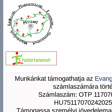
Munkánkat támogathatja az
Evang
számlaszámára törté
Számlaszám: OTP 117070
HU75117070242025
Támogassa személyi jövedelemad