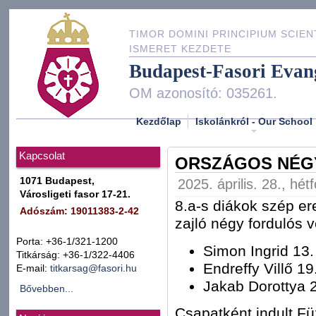
TIMOR DOMINI PRINCIPIUM SCIEN
ISMERET KEZDETE
Budapest-Fasori Evan
OM azonosító: 035261.
Kezdőlap
Iskolánkról - Our School
Kapcsolat
ORSZÁGOS NÉGY
1071 Budapest,
2025. április. 28., hét
Városligeti fasor 17-21.
8.a-s diákok szép e
Adószám: 19011383-2-42
zajló négy fordulós 
Porta: +36-1/321-1200
Simon Ingrid 13.
Titkárság: +36-1/322-4406
Endreffy Villő 19
E-mail:
titkarsag@fasori.hu
Jakab Dorottya 2
Bővebben...
Csapatként indult Fü