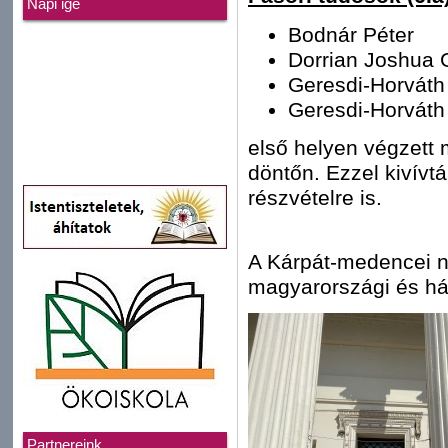
Napi ige
Bodnár Péter
Dorrian Joshua 
Geresdi-Horváth
Geresdi-Horváth
első helyen végzet
döntőn. Ezzel kivívt
részvételre is.
A Kárpát-medencei 
magyarországi és há
Partnereink