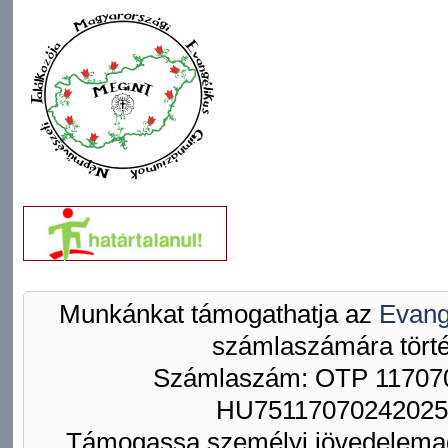
Munkánkat támogathatja az
Evang
számlaszámára törté
Számlaszám: OTP 117070
HU75117070242025
Támogassa személyi jövedelemad