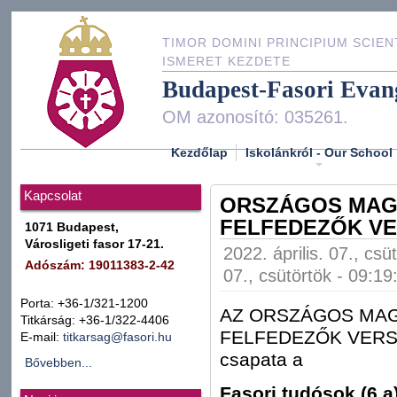
TIMOR DOMINI PRINCIPIUM SCIEN
ISMERET KEZDETE
Budapest-Fasori Evan
OM azonosító: 035261.
Kezdőlap
Iskolánkról - Our School
Kapcsolat
ORSZÁGOS MAG
FELFEDEZŐK VE
1071 Budapest,
Városligeti fasor 17-21.
2022. április. 07., csü
Adószám: 19011383-2-42
07., csütörtök - 09:19
Porta: +36-1/321-1200
AZ ORSZÁGOS MAG
Titkárság: +36-1/322-4406
FELFEDEZŐK VERSEN
E-mail:
titkarsag@fasori.hu
csapata a
Bővebben...
Fasori tudósok (6.a)