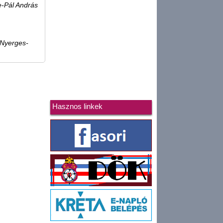
e-Pál András
 Nyerges-
Hasznos linkek