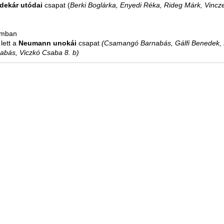
dekár utódai
csapat (
Berki Boglárka, Enyedi Réka, Rideg Márk, Vincz
amban
lett a
Neumann unokái
csapat
(Csamangó Barnabás, Gálfi Benedek,
abás, Viczkó Csaba 8. b)