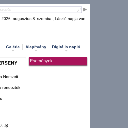
2026. augusztus 8. szombat, László napja van.
d
Galéria
Alapítvány
Digitális napló
Események
ERSENY
a Nemzeti
e rendezték
os
.
7. b)