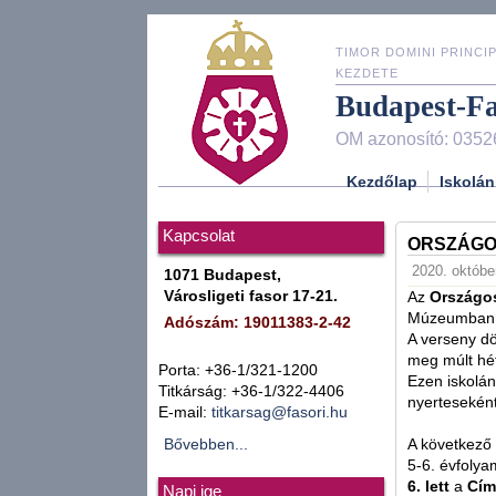
TIMOR DOMINI PRINCIP
KEZDETE
Budapest-F
OM azonosító: 0352
Kezdőlap
Iskolán
Kapcsolat
ORSZÁGO
2020. október
1071 Budapest,
Városligeti fasor 17-21.
Az
Országos
Múzeumban le
Adószám: 19011383-2-42
A verseny d
meg múlt hé
Porta: +36-1/321-1200
Ezen iskolán
Titkárság: +36-1/322-4406
nyerteseként 
E-mail:
titkarsag@fasori.hu
Bővebben...
A következő
5-6. évfoly
6. lett
a
Cím
Napi ige