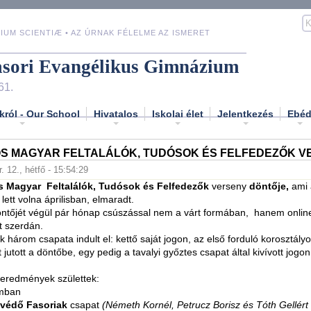
IUM SCIENTIÆ • AZ ÚRNAK FÉLELME AZ ISMERET
asori Evangélikus Gimnázium
61.
król - Our School
Hivatalos
Iskolai élet
Jelentkezés
Ebé
S MAGYAR FELTALÁLÓK, TUDÓSOK ÉS FELFEDEZŐK V
. 12., hétfő - 15:54:29
 Magyar Feltalálók, Tudósok és Felfedezők
verseny
döntője,
ami 
tt volna áprilisban, elmaradt.
öntőjét végül pár hónap csúszással nem a várt formában, hanem onlin
t szerdán.
k három csapata indult el: kettő saját jogon, az első forduló korosztály
jutott a döntőbe, egy pedig a tavalyi győztes csapat által kivívott jogon
 eredmények születtek:
amban
védő Fasoriak
csapat
(Németh Kornél, Petrucz Borisz és Tóth Gellért 