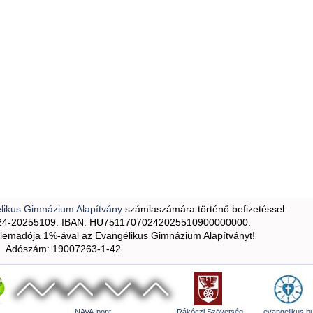
likus Gimnázium Alapítvány
számlaszámára történő befizetéssel.
24-20255109. IBAN: HU75117070242025510900000000.
emadója 1%-ával az Evangélikus Gimnázium Alapítványt!
Adószám: 19007263-1-42.
NAVA-pont
Rákóczi Szövetség
evangelikus.h