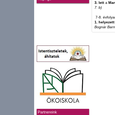
3. lett
a
Mar
7. b)
7-8. évfoly
1. helyezett
Bognár Barn
Partnereink