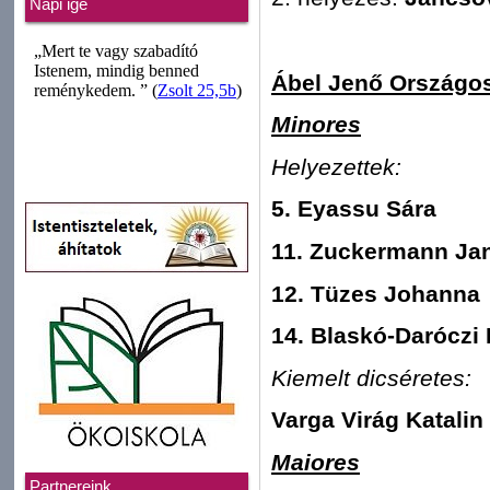
Napi ige
Ábel Jenő Országos
Minores
Helyezettek:
5. Eyassu Sára
11. Zuckermann Ja
12. Tüzes Johanna
14. Blaskó-Daróczi 
Kiemelt dicséretes:
Varga Virág Katalin
Maiores
Partnereink