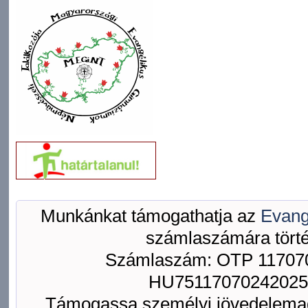
Munkánkat támogathatja az
Evang
számlaszámára törté
Számlaszám: OTP 117070
HU75117070242025
Támogassa személyi jövedelemad