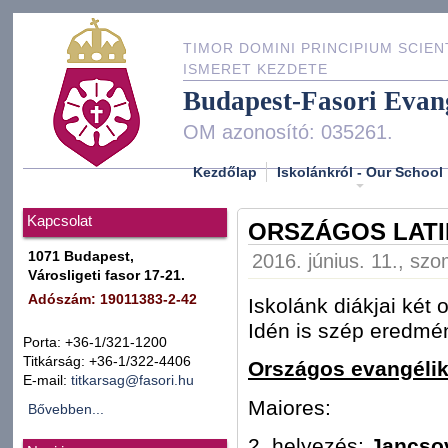
TIMOR DOMINI PRINCIPIUM SCIEN
ISMERET KEZDETE
Budapest-Fasori Evan
OM azonosító: 035261.
Kezdőlap
Iskolánkról - Our School
Kapcsolat
ORSZÁGOS LAT
1071 Budapest,
2016. június. 11., sz
Városligeti fasor 17-21.
Adószám: 19011383-2-42
Iskolánk diákjai két 
Idén is szép eredmén
Porta: +36-1/321-1200
Titkárság: +36-1/322-4406
Országos evangélik
E-mail:
titkarsag@fasori.hu
Maiores:
Bővebben...
2. helyezés:
Jancso