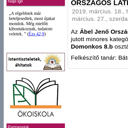
ORSZÁGOS LAT
Napi ige
2019. március. 18., 
március. 27., szerda
Az
Ábel Jenő Orszá
jutott minores kateg
Domonkos 8.b
osztá
Felkészítő tanár: Bá
Partnereink