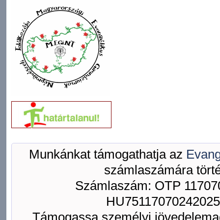
Munkánkat támogathatja az
Evang
számlaszámára törté
Számlaszám: OTP 117070
HU75117070242025
Támogassa személyi jövedelemad