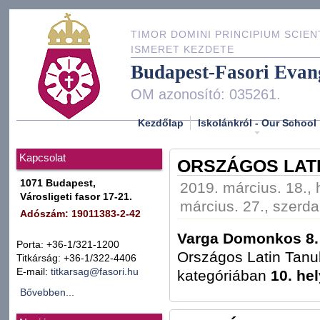
TIMOR DOMINI PRINCIPIUM SCIEN
ISMERET KEZDETE
Budapest-Fasori Evan
OM azonosító: 035261.
Kezdőlap
Iskolánkról - Our School
Kapcsolat
ORSZÁGOS LAT
1071 Budapest,
2019. március. 18., 
Városligeti fasor 17-21.
március. 27., szerda
Adószám: 19011383-2-42
Varga Domonkos 8.
Porta: +36-1/321-1200
Országos Latin Tanu
Titkárság: +36-1/322-4406
E-mail:
titkarsag@fasori.hu
kategóriában
10. he
Bővebben...