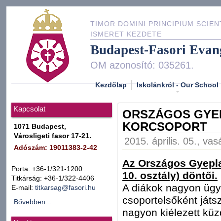
TIMOR DOMINI PRINCIPIUM SCIEN
ISMERET KEZDETE
Budapest-Fasori Evan
OM azonosító: 035261.
Kezdőlap
Iskolánkról - Our School
Kapcsolat
ORSZÁGOS GYEP
KORCSOPORT
1071 Budapest,
Városligeti fasor 17-21.
2015. április. 05., va
Adószám: 19011383-2-42
Az Országos Gyepla
Porta: +36-1/321-1200
10. osztály) döntői.
Titkárság: +36-1/322-4406
A diákok nagyon ügye
E-mail:
titkarsag@fasori.hu
csoportelsőként játsz
Bővebben...
nagyon kiélezett kü