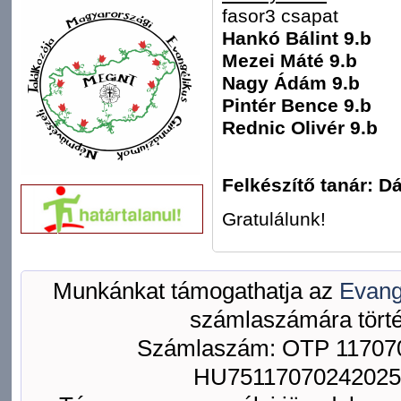
fasor3 csapat
Hankó Bálint 9.b
Mezei Máté 9.b
Nagy Ádám 9.b
Pintér Bence 9.b
Rednic Olivér 9.b
Felkészítő tanár: D
Gratulálunk!
Munkánkat támogathatja az
Evang
számlaszámára törté
Számlaszám: OTP 117070
HU75117070242025