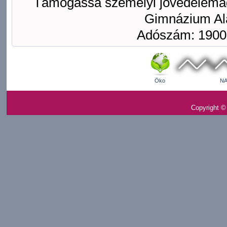
Támogassa személyi jövedelemad
Gimnázium Ala
Adószám: 1900
Öko
NA
Copyright ©