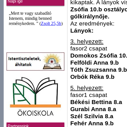
kikaptak. A lányok v
Napi ige
Zsófia 10.b osztály
gólkirálynője.
Az eredmények:
Lányok:
3. helyezett:
fasor2 csapat
Domokos Zsófia 10
Felföldi Anna 9.b
Tóth Zsuzsanna 9.b
Orbók Réka 9.b
5. helyezett:
fasor1 csapat
Békési Bettina 8.a
Gurabi Anna 8.a
Szél Szilvia 8.a
Fehér Anna 9.b
Partnereink