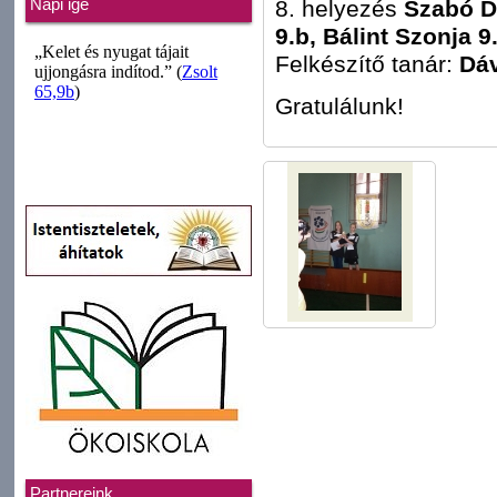
8. helyezés
Szabó Dó
Napi ige
9.b, Bálint Szonja 9
Felkészítő tanár:
Dáv
Gratulálunk!
Partnereink