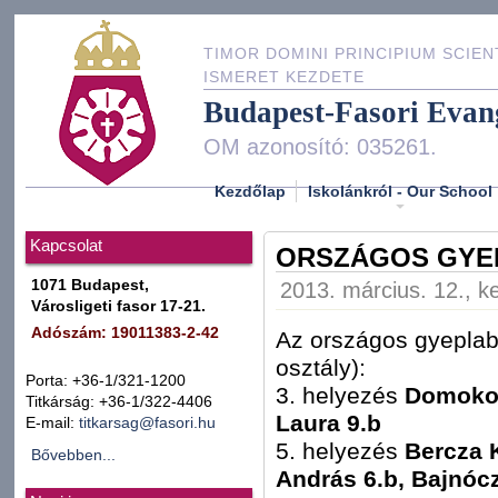
TIMOR DOMINI PRINCIPIUM SCIEN
ISMERET KEZDETE
Budapest-Fasori Evan
OM azonosító: 035261.
Kezdőlap
Iskolánkról - Our School
Kapcsolat
ORSZÁGOS GYEP
1071 Budapest,
2013. március. 12., k
Városligeti fasor 17-21.
Adószám: 19011383-2-42
Az országos gyeplabd
osztály):
Porta: +36-1/321-1200
3. helyezés
Domokos
Titkárság: +36-1/322-4406
Laura 9.b
E-mail:
titkarsag@fasori.hu
5. helyezés
Bercza 
Bővebben...
András 6.b, Bajnócz