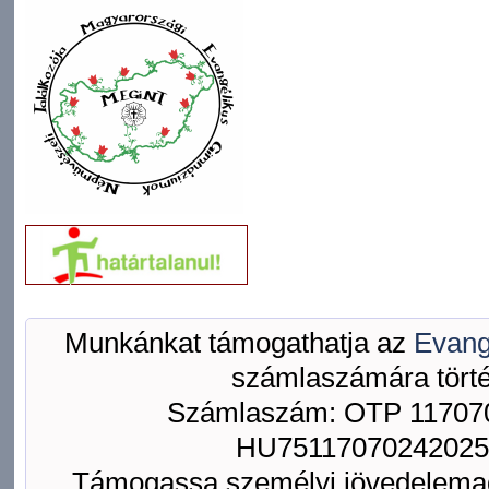
Munkánkat támogathatja az
Evang
számlaszámára törté
Számlaszám: OTP 117070
HU75117070242025
Támogassa személyi jövedelemad