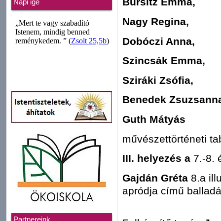
Bursitz Emma,
Napi ige
Nagy Regina,
Dobóczi Anna,
Szincsák Emma,
Sziráki Zsófia,
Benedek Zsuzsann
Guth Mátyás
művészettörténeti t
III. helyezés a
7.-8. 
Gajdán Gréta
8.a il
apródja című balladá
Partnereink