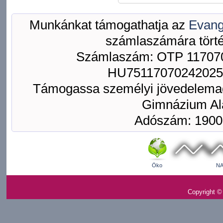
Munkánkat támogathatja az
Evang
számlaszámára törté
Számlaszám: OTP 117070
HU75117070242025
Támogassa személyi jövedelemad
Gimnázium Ala
Adószám: 1900
Öko
NA
Copyright ©