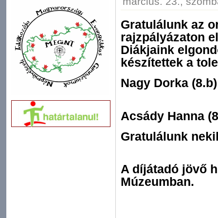
március. 23., szomb
Gratulálunk az 
rajzpályázaton e
Diákjaink elgond
készítettek a tol
Nagy Dorka (8.b) I
Acsády Hanna (8.b)
Gratulálunk neki
A díjátadó jövő 
Múzeumban.