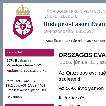
TIMOR DOMINI PRINCIPIUM SCIEN
ISMERET KEZDETE
Budapest-Fasori Evan
OM azonosító: 035261.
Kezdőlap
Iskolánkról - Our School
Kapcsolat
ORSZÁGOS EVA
1071 Budapest,
2016. június. 11., s
Városligeti fasor 17-21.
Adószám: 19011383-2-42
Az Országos evangél
születtek!
Porta: +36-1/321-1200
Titkárság: +36-1/322-4406
Az 5.-6. évfolyamon 
E-mail:
titkarsag@fasori.hu
II. helyezés:
Bővebben...