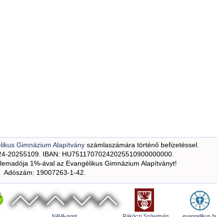
likus Gimnázium Alapítvány
számlaszámára történő befizetéssel.
24-20255109. IBAN: HU75117070242025510900000000.
emadója 1%-ával az Evangélikus Gimnázium Alapítványt!
Adószám: 19007263-1-42.
NAVA-pont
Rákóczi Szövetség
evangelikus.h