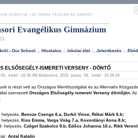
IUM SCIENTIÆ • AZ ÚRNAK FÉLELME AZ ISMERET
asori Evangélikus Gimnázium
61.
król - Our School
Hivatalos
Iskolai élet
Jelentkezés
Ebé
 ELSŐSEGÉLY-ISMERETI VERSENY - DÖNTŐ
 09., kedd - 19:36:49
| Módosítva: 2015. június. 09., kedd - 19:38:24
nk is részt vett az Országos Mentőszolgálat és az Alternatív Közgazd
ltal szervezett
Országos Elsősegély-ismereti Verseny döntőjén.
Az
:
5. helyezés,
Bencze Csenge 6.a, Durkó Vince, Rékai Márk 6.b;
3. helyezés,
Kiss Emma, Varga Virág 7.a, Kovordányi Anna 8.b;
 9. helyezés,
Czégel Szabolcs 9.b, Edőcs Johanna 10.c, Rikk Veroni
nár:
Antal Katalin