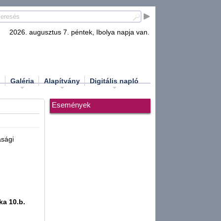
2026. augusztus 7. péntek, Ibolya napja van.
d
Galéria
Alapítvány
Digitális napló
Események
asági
ka 10.b.