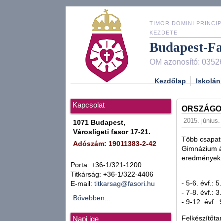
TIMOR DOMINI PRINCIP
KEZDETE
Budapest-F
OM azonosító: 0352
Kezdőlap
Iskolán
Kapcsolat
ORSZÁGOS
2015. június.
1071 Budapest,
Városligeti fasor 17-21.
Több csapatu
Adószám: 19011383-2-42
Gimnázium á
eredmények
Porta: +36-1/321-1200
Titkárság: +36-1/322-4406
- 5-6. évf.: 
E-mail:
titkarsag@fasori.hu
- 7-8. évf.: 
Bővebben...
- 9-12. évf.:
Felkészítőta
Napi ige