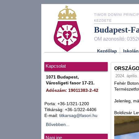
TIMOR DOMINI PRINCIP
KEZDETE
Budapest-F
OM azonosító: 0352
Kezdőlap
Iskolán
Kapcsolat
ORSZÁGOS
2024. április
1071 Budapest,
Városligeti fasor 17-21.
Fehér Botond
Természetfot
Adószám: 19011383-2-42
Jelenleg, má
Porta: +36-1/321-1200
Titkárság: +36-1/322-4406
Boldizsár Le
E-mail:
titkarsag@fasori.hu
Bővebben...
Napi ige