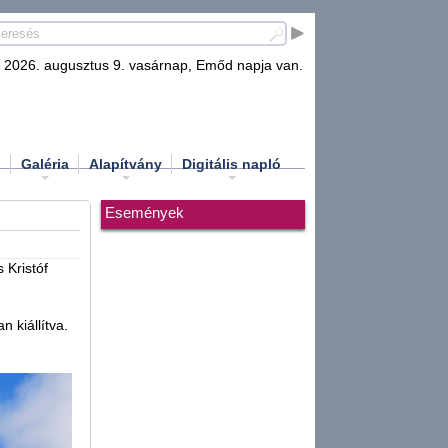
2026. augusztus 9. vasárnap, Emőd napja van.
d
Galéria
Alapítvány
Digitális napló
Események
 Kristóf
 kiállítva.