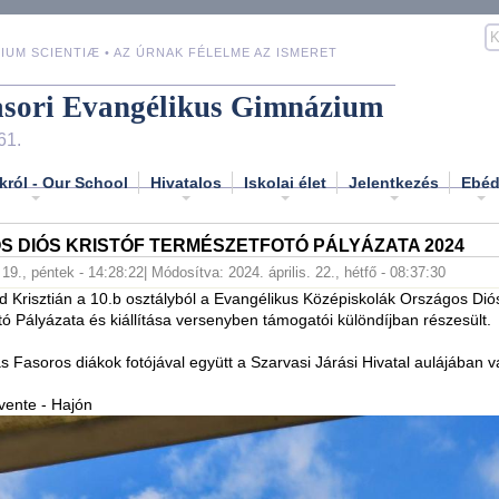
IUM SCIENTIÆ • AZ ÚRNAK FÉLELME AZ ISMERET
asori Evangélikus Gimnázium
61.
król - Our School
Hivatalos
Iskolai élet
Jelentkezés
Ebé
 DIÓS KRISTÓF TERMÉSZETFOTÓ PÁLYÁZATA 2024
. 19., péntek - 14:28:22
| Módosítva: 2024. április. 22., hétfő - 08:37:30
 Krisztián a 10.b osztályból a Evangélikus Középiskolák Országos Diós
ó Pályázata és kiállítása versenyben támogatói különdíjban részesült.
s Fasoros diákok fotójával együtt a Szarvasi Járási Hivatal aulájában van
vente - Hajón