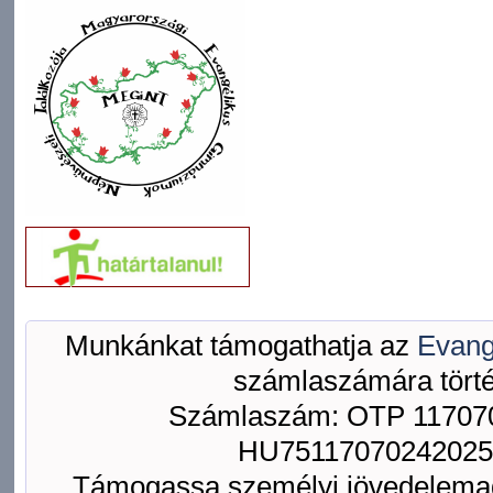
Munkánkat támogathatja az
Evang
számlaszámára törté
Számlaszám: OTP 117070
HU75117070242025
Támogassa személyi jövedelemad