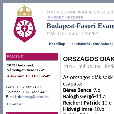
TIMOR DOMINI PRINCIPIUM SCIEN
ISMERET KEZDETE
Budapest-Fasori Evan
OM azonosító: 035261.
Kezdőlap
Iskolánkról - Our School
Kapcsolat
ORSZÁGOS DIÁK
1071 Budapest,
2010. május. 04., ked
Városligeti fasor 17-21.
Adószám: 19011383-2-42
Az országos diák sakk o
csapata:
Porta: +36-1/321-1200
Béres Bence
-9.b
Titkárság: +36-1/322-4406
Balogh Gergő
-11.a
E-mail:
titkarsag@fasori.hu
Reichert Patrick
-10.e
Bővebben...
Hidvégi Imre
-10.b