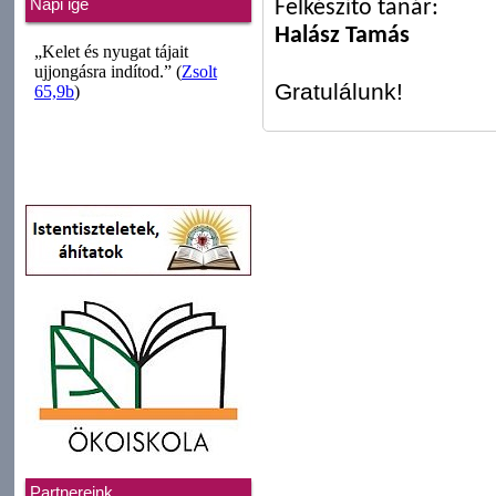
Felkészítő tanár:
Napi ige
Halász Tamás
Gratulálunk!
Partnereink