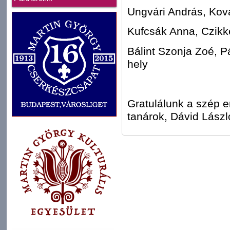
Ungvári András, Kov
Kufcsák Anna, Czikke
Bálint Szonja Zoé, P
hely
Gratulálunk a szép 
tanárok, Dávid Lászl