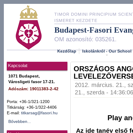
TIMOR DOMINI PRINCIPIUM SCIEN
ISMERET KEZDETE
Budapest-Fasori Evan
OM azonosító: 035261.
Kezdőlap
Iskolánkról - Our School
Kapcsolat
ORSZÁGOS ANG
LEVELEZŐVERS
1071 Budapest,
Városligeti fasor 17-21.
2012. március. 21., s
Adószám: 19011383-2-42
21., szerda - 14:36:0
Porta: +36-1/321-1200
Titkárság: +36-1/322-4406
E-mail:
titkarsag@fasori.hu
Play a
Bővebben...
Az ide tanév első 