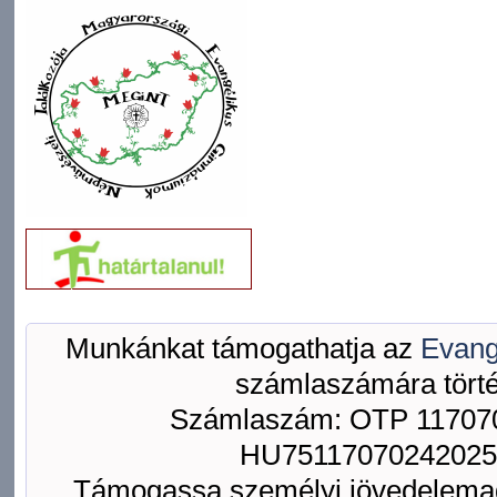
Munkánkat támogathatja az
Evang
számlaszámára törté
Számlaszám: OTP 117070
HU75117070242025
Támogassa személyi jövedelemad