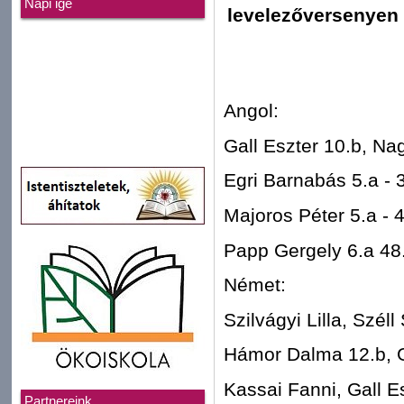
Napi ige
levelezőversenyen 
Angol:
Gall Eszter 10.b, Nag
Egri Barnabás 5.a - 
Majoros Péter 5.a - 4
Papp Gergely 6.a 48.
Német:
Szilvágyi Lilla, Széll 
Hámor Dalma 12.b, G
Kassai Fanni, Gall Es
Partnereink