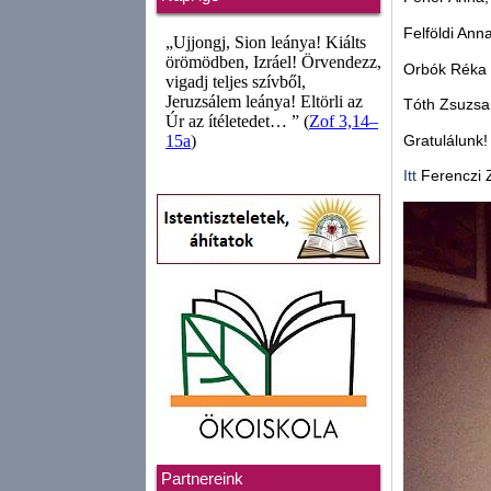
Felföldi Anna
Orbók Réka
Tóth Zsuzsa
Gratulálunk!
Itt
Ferenczi Z
Partnereink