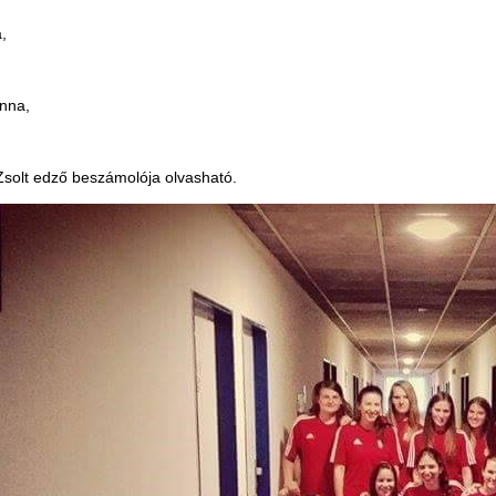
,
nna,
solt edző beszámolója olvasható.