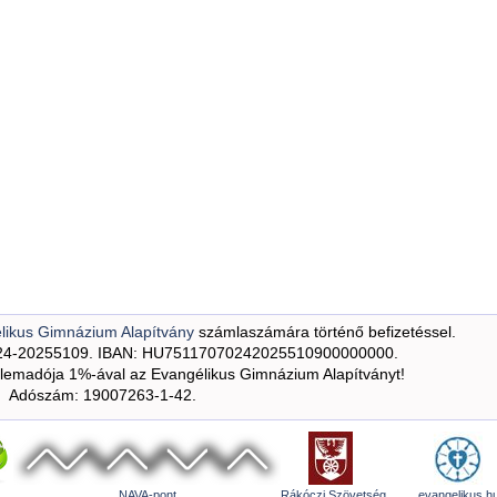
likus Gimnázium Alapítvány
számlaszámára történő befizetéssel.
24-20255109. IBAN: HU75117070242025510900000000.
emadója 1%-ával az Evangélikus Gimnázium Alapítványt!
Adószám: 19007263-1-42.
NAVA-pont
Rákóczi Szövetség
evangelikus.h