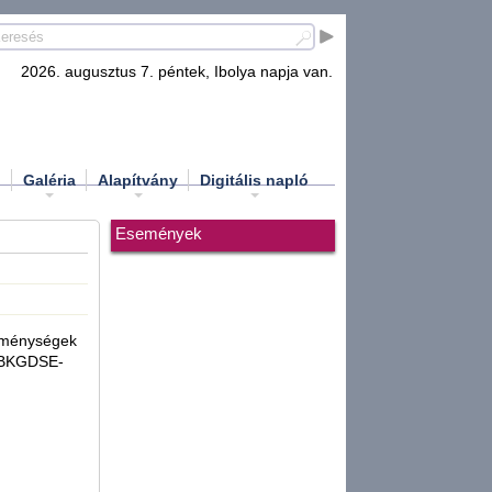
2026. augusztus 7. péntek, Ibolya napja van.
d
Galéria
Alapítvány
Digitális napló
Események
Reménységek
 (BKGDSE-