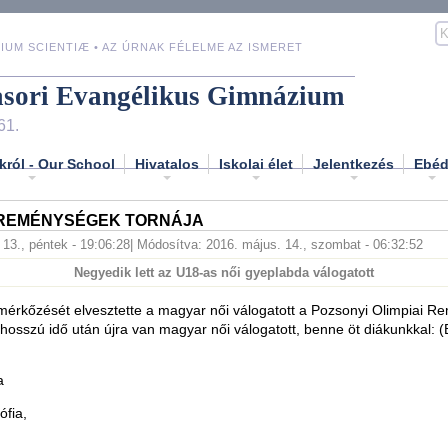
IUM SCIENTIÆ • AZ ÚRNAK FÉLELME AZ ISMERET
asori Evangélikus Gimnázium
61.
król - Our School
Hivatalos
Iskolai élet
Jelentkezés
Ebé
I REMÉNYSÉGEK TORNÁJA
 13., péntek - 19:06:28
| Módosítva: 2016. május. 14., szombat - 06:32:52
Negyedik lett az U18-as női gyeplabda válogatott
érkőzését elvesztette a magyar női válogatott a Pozsonyi Olimpiai 
 hosszú idő után újra van magyar női válogatott, benne öt diákunkkal:
a
fia,