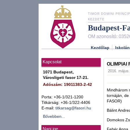
TIMOR DOMINI PRINCIP
KEZDETE
Budapest-F
OM azonosító: 0352
Kezdőlap
Iskolán
Kapcsolat
OLIMPIA
2016. május.
1071 Budapest,
Városligeti fasor 17-21.
Adószám: 19011383-2-42
Mindhárom m
tornáján, de
Porta: +36-1/321-1200
FASOR)
Titkárság: +36-1/322-4406
E-mail:
titkarsag@fasori.hu
Bálint Andre
Bővebben...
Domokos Zsó
Napi ige
Fehér Anna,