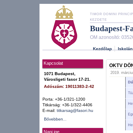
TIMOR DOMINI PRINCIP
KEZDETE
Budapest-F
OM azonosító: 0352
Kezdőlap
Iskolán
Kapcsolat
OKTV DÖ
2019. márciu
1071 Budapest,
Városligeti fasor 17-21.
Di
Adószám: 19011383-2-42
Tü
Porta: +36-1/321-1200
He
Titkárság: +36-1/322-4406
E-mail:
titkarsag@fasori.hu
Eg
Bővebben...
He
Napi ige