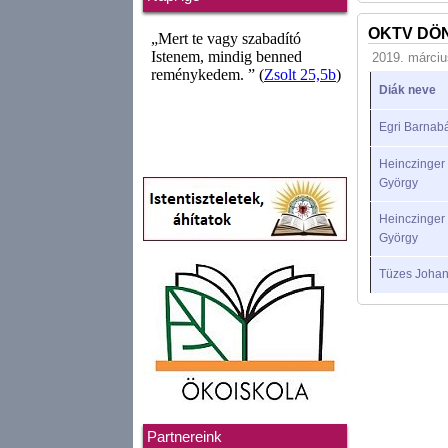
OKTV DÖ
2019. márciu
Diák neve
Egri Barnab
Heinczinger
György
Heinczinger
György
Tüzes Joha
Partnereink