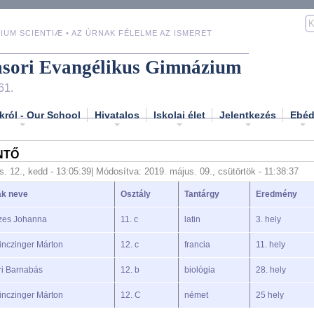
IUM SCIENTIÆ • AZ ÚRNAK FÉLELME AZ ISMERET
asori Evangélikus Gimnázium
61.
król - Our School
Hivatalos
Iskolai élet
Jelentkezés
Ebé
NTŐ
s. 12., kedd - 13:05:39
| Módosítva: 2019. május. 09., csütörtök - 11:38:37
ák neve
Osztály
Tantárgy
Eredmény
zes Johanna
11. c
latin
3. hely
inczinger Márton
12. c
francia
11. hely
ri Barnabás
12. b
biológia
28. hely
inczinger Márton
12. C
német
25 hely