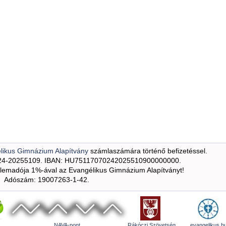
likus Gimnázium Alapítvány
számlaszámára történő befizetéssel.
24-20255109. IBAN: HU75117070242025510900000000.
emadója 1%-ával az Evangélikus Gimnázium Alapítványt!
Adószám: 19007263-1-42.
NAVA-pont
Rákóczi Szövetség
evangelikus.h