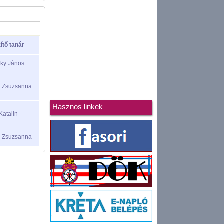
ítő tanár
ky János
i Zsuzsanna
Hasznos linkek
Katalin
i Zsuzsanna