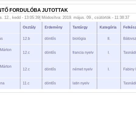
NTŐ FORDULÓBA JUTOTTAK
s. 12., kedd - 13:05:39
| Módosítva: 2019. május. 09., csütörtök - 11:38:37
Osztály
Erdemény
Tantárgy
Kategória
Felkész
ás
12.b
döntős
biológia
II.
Bátovsz
 Márton
12.c
döntős
francia nyelv
I.
Tasnád
 Márton
12.c
döntős
német nyelv
I.
Fabiny 
nna
11.c
döntős
latin nyelv
Tasnád