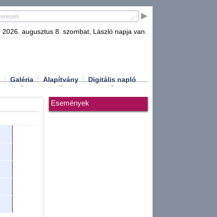
2026. augusztus 8. szombat, László napja van.
d
Galéria
Alapítvány
Digitális napló
Események