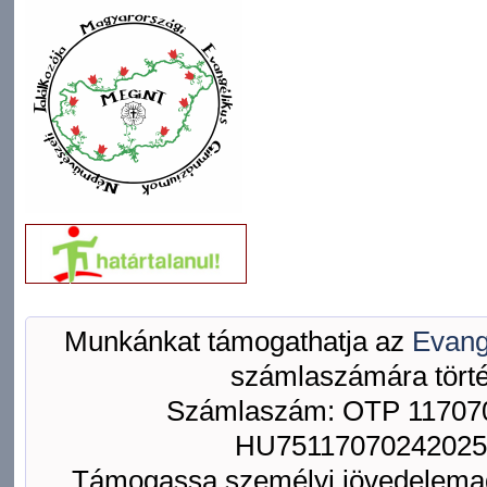
Munkánkat támogathatja az
Evang
számlaszámára törté
Számlaszám: OTP 117070
HU75117070242025
Támogassa személyi jövedelemad