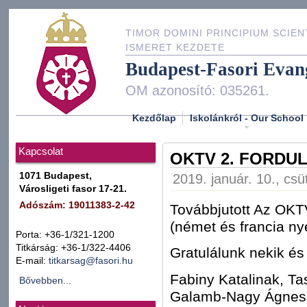
TIMOR DOMINI PRINCIPIUM SCIEN
ISMERET KEZDETE
Budapest-Fasori Evan
OM azonosító: 035261.
Kezdőlap
Iskolánkról - Our School
Kapcsolat
OKTV 2. FORDUL
1071 Budapest,
2019. január. 10., csü
Városligeti fasor 17-21.
Adószám: 19011383-2-42
Továbbjutott Az OKT
(német és francia ny
Porta: +36-1/321-1200
Titkárság: +36-1/322-4406
Gratulálunk nekik és
E-mail:
titkarsag@fasori.hu
Fabiny Katalinak, T
Bővebben...
Galamb-Nagy Ágnes