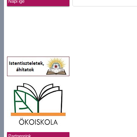
Napi ige
Partnereink