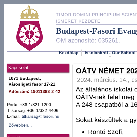
TIMOR DOMINI PRINCIPIUM SCIEN
ISMERET KEZDETE
Budapest-Fasori Evan
OM azonosító: 035261.
Kezdőlap
Iskolánkról - Our School
Kapcsolat
OÁTV NÉMET 20
1071 Budapest,
2024. március. 14., c
Városligeti fasor 17-21.
Az általános iskolai
Adószám: 19011383-2-42
OÁTV-nek felel meg - 
A 248 csapatból a 16
Porta: +36-1/321-1200
Titkárság: +36-1/322-4406
E-mail:
titkarsag@fasori.hu
Sokat készültek a gy
Bővebben...
Rontó Szofi,