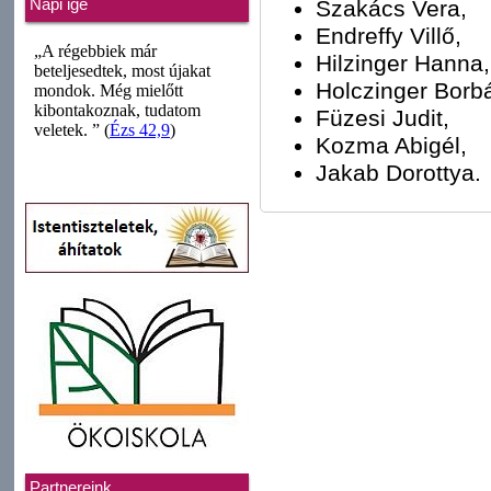
Szakács Vera,
Napi ige
Endreffy Villő,
Hilzinger Hanna,
Holczinger Borbá
Füzesi Judit,
Kozma Abigél,
Jakab Dorottya.
Partnereink