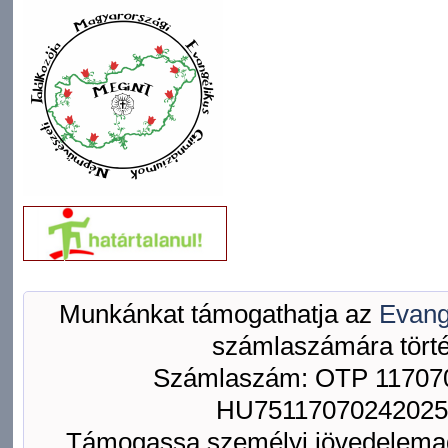
Munkánkat támogathatja az
Evang
számlaszámára törté
Számlaszám: OTP 117070
HU75117070242025
Támogassa személyi jövedelemad