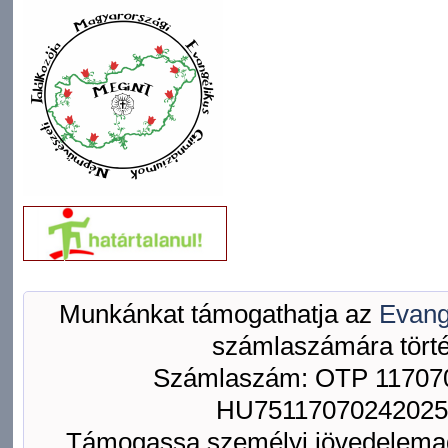
Munkánkat támogathatja az
Evang
számlaszámára törté
Számlaszám: OTP 117070
HU75117070242025
Támogassa személyi jövedelemad