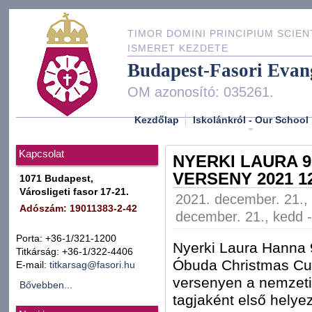
TIMOR DOMINI PRINCIPIUM SCIEN
ISMERET KEZDETE
Budapest-Fasori Evan
OM azonosító: 035261.
Kezdőlap
Iskolánkról - Our School
Kapcsolat
NYERKI LAURA 
VERSENY 2021 1
1071 Budapest,
Városligeti fasor 17-21.
2021. december. 21., 
Adószám: 19011383-2-42
december. 21., kedd -
Porta: +36-1/321-1200
Nyerki Laura Hanna 9
Titkárság: +36-1/322-4406
Óbuda Christmas Cu
E-mail:
titkarsag@fasori.hu
versenyen a nemzeti 
Bővebben...
tagjaként első helyez