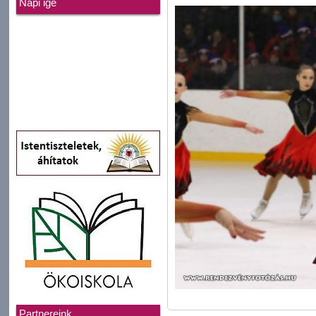
Napi ige
Partnereink