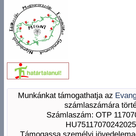
Munkánkat támogathatja az
Evang
számlaszámára törté
Számlaszám: OTP 117070
HU75117070242025
Támogassa személyi jövedelemad