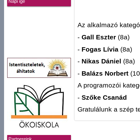
Napi ige
Az alkalmazó kategór
-
Gall Eszter
(8a)
-
Fogas Lívia
(8a)
-
Nikas Dániel
(8a)
-
Balázs Norbert
(10
A programozói kategó
-
Szőke Csanád
Gratulálunk a szép t
Partnereink