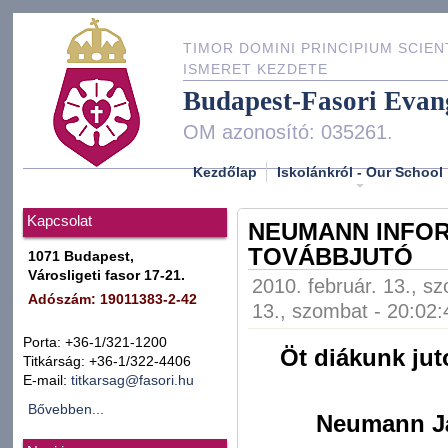
TIMOR DOMINI PRINCIPIUM SCIEN
ISMERET KEZDETE
Budapest-Fasori Evan
OM azonosító: 035261.
Kezdőlap
Iskolánkról - Our School
Kapcsolat
NEUMANN INFOR
TOVÁBBJUTÓ
1071 Budapest,
Városligeti fasor 17-21.
2010. február. 13., s
Adószám: 19011383-2-42
13., szombat - 20:02:
Porta: +36-1/321-1200
Öt diákunk jut
Titkárság: +36-1/322-4406
E-mail:
titkarsag@fasori.hu
Bővebben...
Neumann Já