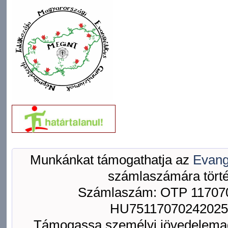
Munkánkat támogathatja az
Evang
számlaszámára törté
Számlaszám: OTP 117070
HU75117070242025
Támogassa személyi jövedelemad