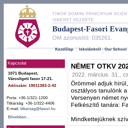
TIMOR DOMINI PRINCIPIUM SCIEN
ISMERET KEZDETE
Budapest-Fasori Evan
OM azonosító: 035261.
Kezdőlap
Iskolánkról - Our School
Kapcsolat
NÉMET OTKV 20
1071 Budapest,
2022. március. 31., c
Városligeti fasor 17-21.
Örömmel adjuk hírül
Adószám: 19011383-2-42
osztályos tanulónk 
Versenyen német ny
Porta: +36-1/321-1200
Titkárság: +36-1/322-4406
Felkészítő tanára: F
E-mail:
titkarsag@fasori.hu
Bővebben...
Mindkettejüknek szív