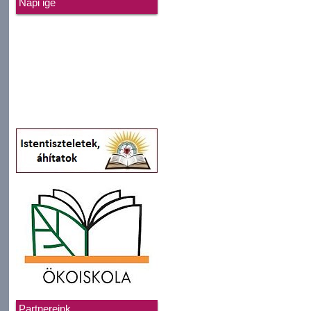
Napi ige
Partnereink