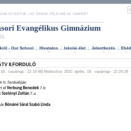
IUM SCIENTIÆ • AZ ÚRNAK FÉLELME AZ ISMERET
asori Evangélikus Gimnázium
61.
król - Our School
Hivatalos
Iskolai élet
Jelentkezés
Ebé
TV II.FORDULÓ
. 18., vasárnap - 22:19:48
| Módosítva: 2010. április. 18., vasárnap - 22:24:29
 II. fordulóján
rt el
Verbung Benedek
7.b
t
Szelényi Zoltán
7.a
nár
Bónáné Sárai Szabó Linda