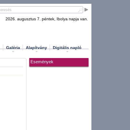
2026. augusztus 7. péntek, Ibolya napja van.
d
Galéria
Alapítvány
Digitális napló
Események