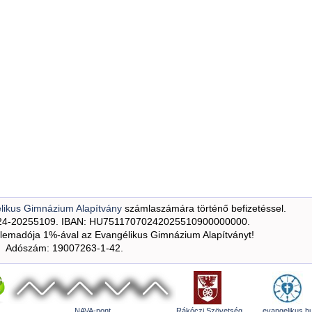
likus Gimnázium Alapítvány
számlaszámára történő befizetéssel.
24-20255109. IBAN: HU75117070242025510900000000.
emadója 1%-ával az Evangélikus Gimnázium Alapítványt!
Adószám: 19007263-1-42.
NAVA-pont
Rákóczi Szövetség
evangelikus.h