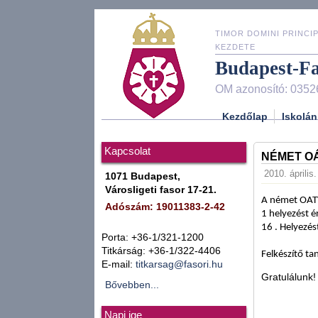
TIMOR DOMINI PRINCIP
KEZDETE
Budapest-F
OM azonosító: 0352
Kezdőlap
Iskolán
Kapcsolat
NÉMET OÁ
2010. április
1071 Budapest,
Városligeti fasor 17-21.
A német OATV
Adószám: 19011383-2-42
1 helyezést é
16 . Helyezés
Porta: +36-1/321-1200
Titkárság: +36-1/322-4406
Felkészítő ta
E-mail:
titkarsag@fasori.hu
Gratulálunk!
Bővebben...
Napi ige