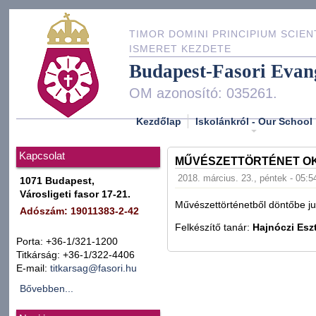
TIMOR DOMINI PRINCIPIUM SCIEN
ISMERET KEZDETE
Budapest-Fasori Evan
OM azonosító: 035261.
Kezdőlap
Iskolánkról - Our School
Kapcsolat
MŰVÉSZETTÖRTÉNET OK
2018. március. 23., péntek - 05:5
1071 Budapest,
Városligeti fasor 17-21.
Művészettörténetből döntőbe ju
Adószám: 19011383-2-42
Felkészítő tanár:
Hajnóczi Esz
Porta: +36-1/321-1200
Titkárság: +36-1/322-4406
E-mail:
titkarsag@fasori.hu
Bővebben...