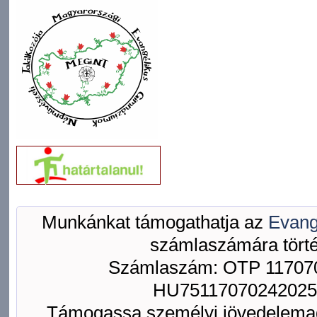
Munkánkat támogathatja az
Evang
számlaszámára törté
Számlaszám: OTP 117070
HU75117070242025
Támogassa személyi jövedelemad