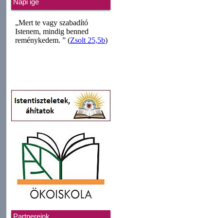
Napi ige
Partnereink