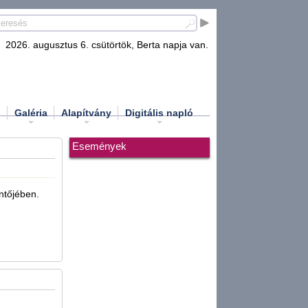
2026. augusztus 6. csütörtök, Berta napja van.
d
Galéria
Alapítvány
Digitális napló
Események
ntőjében.