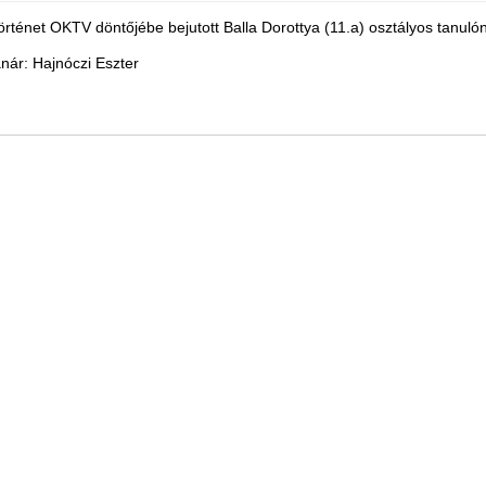
rténet OKTV döntőjébe bejutott Balla Dorottya (11.a) osztályos tanuló
anár: Hajnóczi Eszter