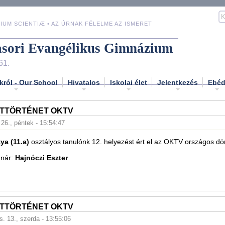
IUM SCIENTIÆ • AZ ÚRNAK FÉLELME AZ ISMERET
asori Evangélikus Gimnázium
61.
król - Our School
Hivatalos
Iskolai élet
Jelentkezés
Ebé
TTÖRTÉNET OKTV
. 26., péntek - 15:54:47
tya (11.a)
osztályos tanulónk 12. helyezést ért el az OKTV országos dö
anár:
Hajnóczi Eszter
TTÖRTÉNET OKTV
s. 13., szerda - 13:55:06