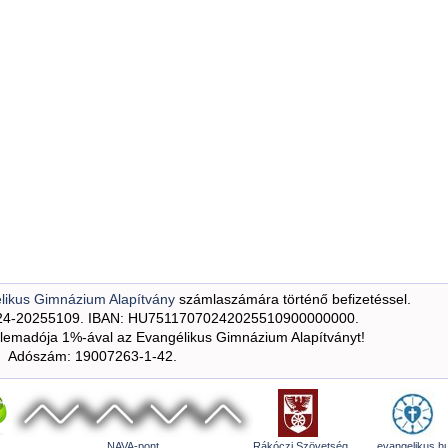
likus Gimnázium Alapítvány
számlaszámára történő befizetéssel.
24-20255109. IBAN: HU75117070242025510900000000.
emadója 1%-ával az Evangélikus Gimnázium Alapítványt!
Adószám: 19007263-1-42.
NAVA-pont
Rákóczi Szövetség
evangelikus.h