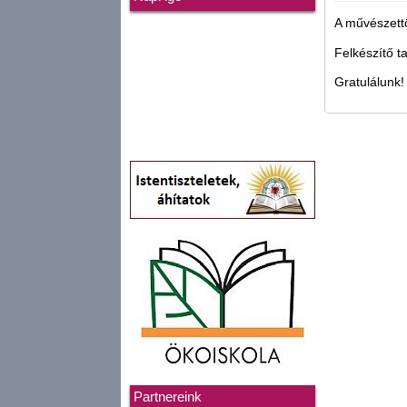
A művészettö
Felkészítő t
Gratulálunk!
Partnereink