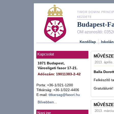
TIMOR DOMINI PRINCIP
KEZDETE
Budapest-F
OM azonosító: 0352
Kezdőlap
Iskolán
Kapcsolat
MŰVÉSZE
2013. április
1071 Budapest,
Városligeti fasor 17-21.
Balla Dorot
Adószám: 19011383-2-42
Felkészítő t
Porta: +36-1/321-1200
Gratulálunk!
Titkárság: +36-1/322-4406
E-mail:
titkarsag@fasori.hu
Bővebben...
MŰVÉSZE
2013. márciu
Napi ige