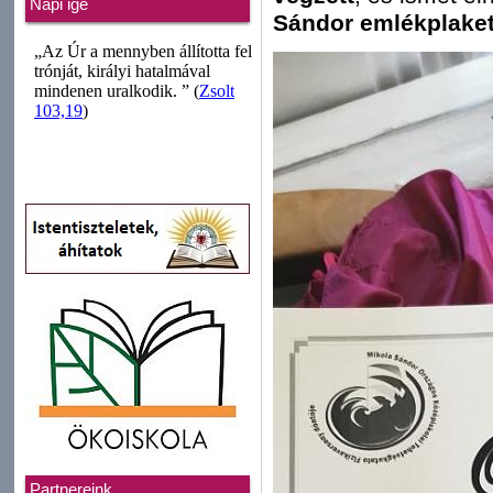
Napi ige
Sándor emlékplaket
Partnereink