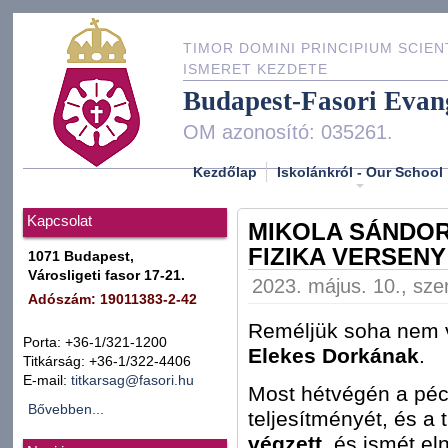
TIMOR DOMINI PRINCIPIUM SCIEN
ISMERET KEZDETE
Budapest-Fasori Evan
OM azonosító: 035261.
Kezdőlap
Iskolánkról - Our School
Kapcsolat
MIKOLA SÁNDO
FIZIKA VERSENY
1071 Budapest,
Városligeti fasor 17-21.
2023. május. 10., sze
Adószám: 19011383-2-42
Reméljük soha nem v
Porta: +36-1/321-1200
Elekes Dorkának
.
Titkárság: +36-1/322-4406
E-mail:
titkarsag@fasori.hu
Most hétvégén a péc
Bővebben...
teljesítményét, és a
végzett
, és ismét el