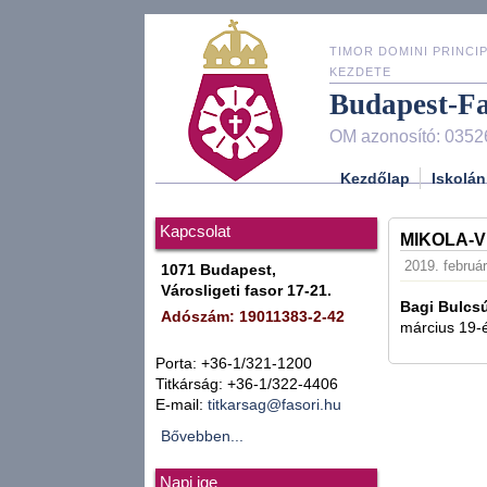
TIMOR DOMINI PRINCIP
KEZDETE
Budapest-F
OM azonosító: 0352
Kezdőlap
Iskolán
Kapcsolat
MIKOLA-
2019. február
1071 Budapest,
Városligeti fasor 17-21.
Bagi Bulcs
Adószám: 19011383-2-42
március 19-é
Porta: +36-1/321-1200
Titkárság: +36-1/322-4406
E-mail:
titkarsag@fasori.hu
Bővebben...
Napi ige