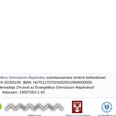
likus Gimnázium Alapítvány
számlaszámára történő befizetéssel.
24-20255109. IBAN: HU75117070242025510900000000.
emadója 1%-ával az Evangélikus Gimnázium Alapítványt!
Adószám: 19007263-1-42.
NAVA-pont
Rákóczi Szövetség
evangelikus.h