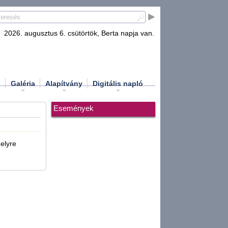
2026. augusztus 6. csütörtök, Berta napja van.
d
Galéria
Alapítvány
Digitális napló
Események
elyre