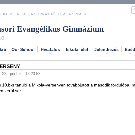
IUM SCIENTIÆ • AZ ÚRNAK FÉLELME AZ ISMERET
asori Evangélikus Gimnázium
61.
król - Our School
Hivatalos
Iskolai élet
Jelentkezés
Ebé
VERSENY
. 22., péntek - 18:23:53
ú
10.b-s tanuló a Mikola-versenyen továbbjutott a második fordulóba, m
n kerül sor.