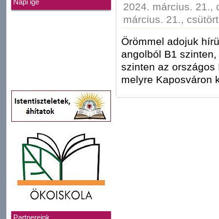
Napi ige
2024. március. 21., 
március. 21., csütör
Örömmel adojuk hírü
angolból B1 szinten
szinten az országos 
melyre Kaposváron ke
Partnereink