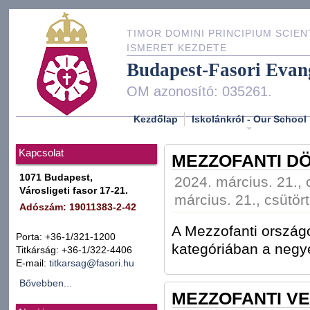
TIMOR DOMINI PRINCIPIUM SCIEN
ISMERET KEZDETE
Budapest-Fasori Evan
OM azonosító: 035261.
Kezdőlap
Iskolánkról - Our School
Kapcsolat
MEZZOFANTI D
1071 Budapest,
2024. március. 21., 
Városligeti fasor 17-21.
március. 21., csütör
Adószám: 19011383-2-42
A Mezzofanti ország
Porta: +36-1/321-1200
kategóriában a negy
Titkárság: +36-1/322-4406
E-mail:
titkarsag@fasori.hu
Bővebben...
MEZZOFANTI VE