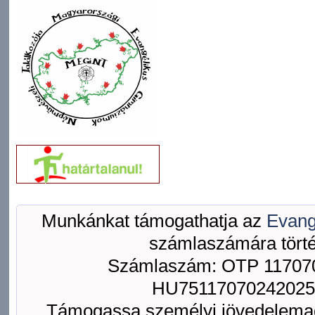
Munkánkat támogathatja az
Evang
számlaszámára törté
Számlaszám: OTP 117070
HU75117070242025
Támogassa személyi jövedelemad