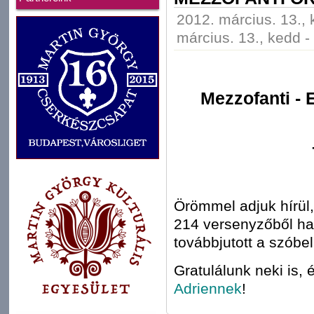
2012. március. 13., 
március. 13., kedd -
Mezzofanti - 
Örömmel adjuk hírül
214 versenyzőből har
továbbjutott a szóbel
Gratulálunk neki is,
Adriennek
!