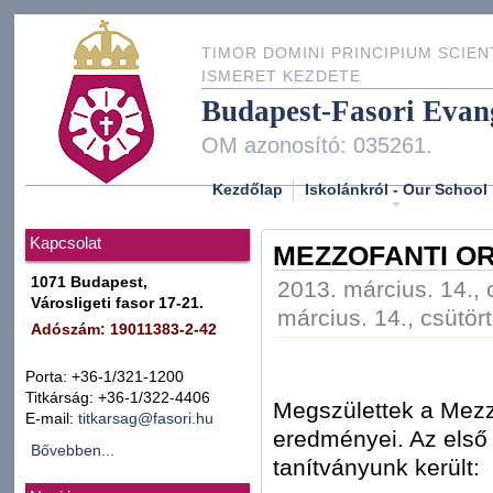
TIMOR DOMINI PRINCIPIUM SCIEN
ISMERET KEZDETE
Budapest-Fasori Evan
OM azonosító: 035261.
Kezdőlap
Iskolánkról - Our School
Kapcsolat
MEZZOFANTI O
1071 Budapest,
2013. március. 14., 
Városligeti fasor 17-21.
március. 14., csütör
Adószám: 19011383-2-42
Porta: +36-1/321-1200
Titkárság: +36-1/322-4406
Megszülettek a Mezz
E-mail:
titkarsag@fasori.hu
eredményei. Az első 
Bővebben...
tanítványunk került: