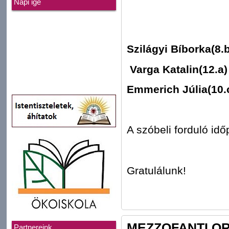
Napi ige
Szilágyi Bíborka(8.b
Varga Katalin(12.a)
Emmerich Júlia(10.
A szóbeli forduló időp
Gratulálunk!
MEZZOFANTI O
Partnereink