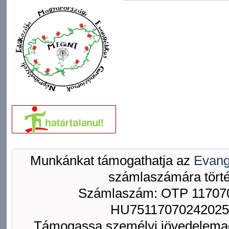
Munkánkat támogathatja az
Evang
számlaszámára törté
Számlaszám: OTP 117070
HU75117070242025
Támogassa személyi jövedelemad