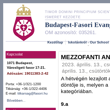
TIMOR DOMINI PRINCIPIUM SCIEN
ISMERET KEZDETE
Budapest-Fasori Evan
OM azonosító: 035261.
Kezdőlap
Iskolánkról - Our School
Kapcsolat
MEZZOFANTI AN
1071 Budapest,
2023. április. 13., c
Városligeti fasor 17-21.
április. 13., csütörtö
Adószám: 19011383-2-42
A hétvégén lezajlott
döntője is, melyen 
Porta: +36-1/321-1200
Titkárság: +36-1/322-4406
kategóriában.
E-mail:
titkarsag@fasori.hu
Bővebben...
9.a