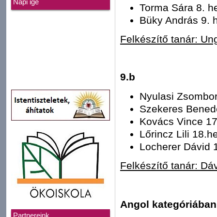
Napi ige
Torma Sára 8. h
Büky András 9. 
Felkészítő tanár: Ung
9.b
Nyulasi Zsombor
Szekeres Benede
Kovács Vince 17
Lőrincz Lili 18.h
Locherer Dávid 1
Felkészítő tanár: Dá
Angol kategóriában
Partnereink