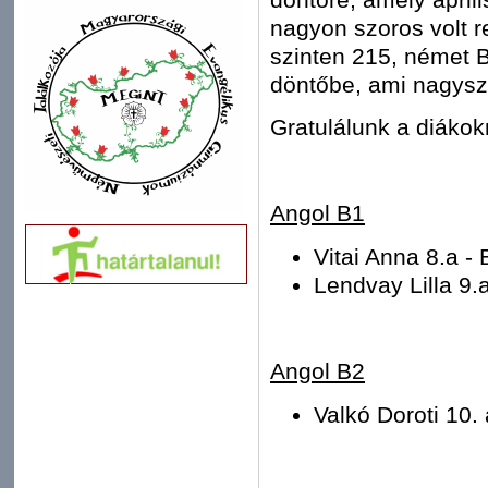
nagyon szoros volt r
szinten 215, német B1
döntőbe, ami nagysz
Gratulálunk a diákok
Angol B1
Vitai Anna 8.a - 
Lendvay Lilla 9.a
Angol B2
Valkó Doroti 10. 