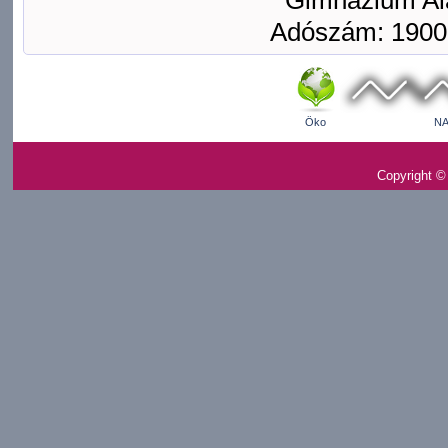
Gimnázium Ala
Adószám: 1900
Öko
NA
Copyright ©