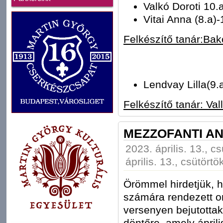
Valkó Doroti 10.
Vitai Anna (8.a)
Felkészítő tanár:Bak
Lendvay Lilla(9.
Felkészítő tanár: Val
MEZZOFANTI AN
2023. április. 13., c
április. 13., csütörtö
Örömmel hirdetjük, h
számára rendezett o
versenyen bejutottak
döntőre, amely ápril