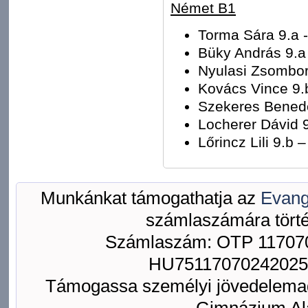
Német B1
Torma Sára 9.a -
Büky András 9.a 
Nyulasi Zsombor 
Kovács Vince 9.b
Szekeres Benede
Locherer Dávid 9
Lőrincz Lili 9.b 
Munkánkat támogathatja az
Evang
számlaszámára törté
Számlaszám: OTP 117070
HU75117070242025
Támogassa személyi jövedelemad