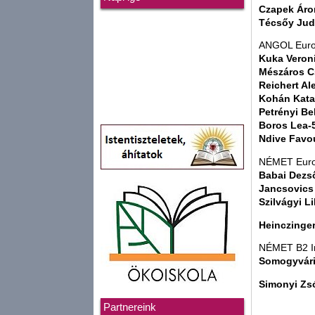
Czapek Áro
Técsőy Jud
ANGOL Euro 
Kuka Veron
Mészáros C
Reichert Al
Kohán Kata
Petrényi Be
Boros Lea-
Ndive Favo
NÉMET Euro
Babai Dezs
Jancsovics
Szilvágyi L
Heinczinge
NÉMET B2 I
Somogyvári
Simonyi Zs
Partnereink