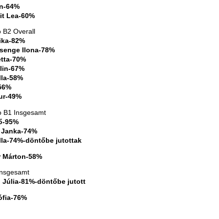
n-64%
it Lea-60%
B2 Overall
ika-82%
senge Ilona-78%
etta-70%
lin-67%
lla-58%
56%
ur-49%
 B1 Insgesamt
ő-95%
 Janka-74%
illa-74%-döntőbe jutottak
r Márton-58%
nsgesamt
 Júlia-81%-döntőbe jutott
ófia-76%