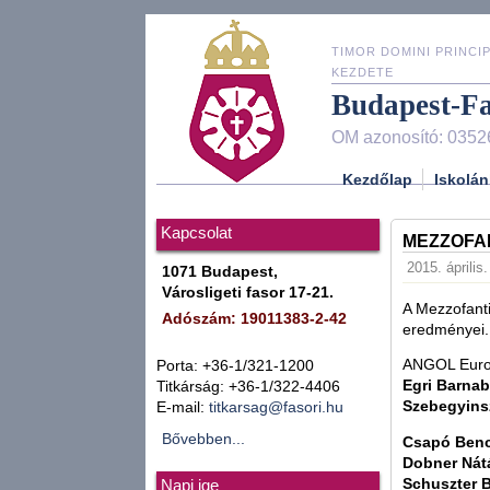
TIMOR DOMINI PRINCIP
KEZDETE
Budapest-F
OM azonosító: 0352
Kezdőlap
Iskolán
Kapcsolat
MEZZOFAN
2015. április
1071 Budapest,
Városligeti fasor 17-21.
A Mezzofanti
Adószám: 19011383-2-42
eredményei. 
ANGOL Euro 
Porta: +36-1/321-1200
Egri Barna
Titkárság: +36-1/322-4406
Szebegyins
E-mail:
titkarsag@fasori.hu
Bővebben...
Csapó Ben
Dobner Nát
Schuszter 
Napi ige