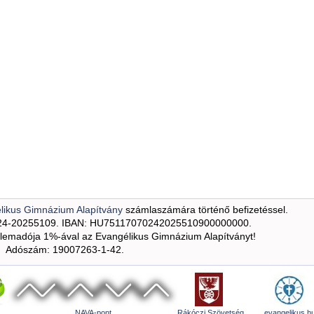
likus Gimnázium Alapítvány
számlaszámára történő befizetéssel.
24-20255109. IBAN: HU75117070242025510900000000.
emadója 1%-ával az Evangélikus Gimnázium Alapítványt!
Adószám: 19007263-1-42.
NAVA-pont
Rákóczi Szövetség
evangelikus.h