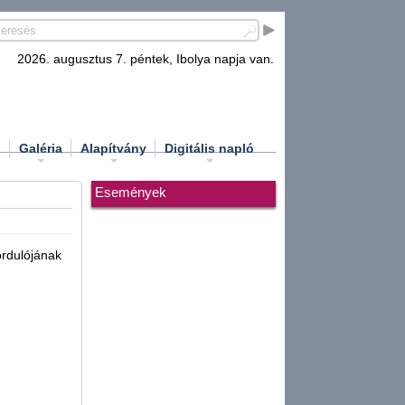
2026. augusztus 7. péntek, Ibolya napja van.
d
Galéria
Alapítvány
Digitális napló
Események
ordulójának