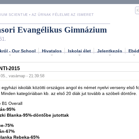
IUM SCIENTIÆ • AZ ÚRNAK FÉLELME AZ ISMERET
asori Evangélikus Gimnázium
61.
król - Our School
Hivatalos
Iskolai élet
Jelentkezés
Ebé
TI-2015
. 05., vasárnap - 21:39:58
 egyházi iskolák közötti országos angol és német nyelvi verseny első f
Minden kategóriában kb. az első 20 diák jut tovább a szóbeli döntőre.
B1 Overall
bás-95%
zki Blanka-95%-döntőbe jutottak
ce-75%
án-67%
Blanka Rebeka-65%