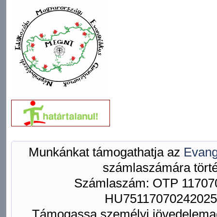
Munkánkat támogathatja az
Evang
számlaszámára törté
Számlaszám: OTP 117070
HU75117070242025
Támogassa személyi jövedelemad