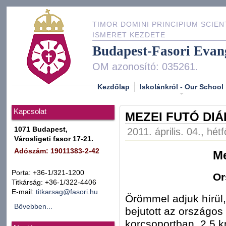
TIMOR DOMINI PRINCIPIUM SCIEN
ISMERET KEZDETE
Budapest-Fasori Evan
OM azonosító: 035261.
Kezdőlap
Iskolánkról - Our School
Kapcsolat
MEZEI FUTÓ DIÁ
1071 Budapest,
2011. április. 04., hét
Városligeti fasor 17-21.
Adószám: 19011383-2-42
Me
Porta: +36-1/321-1200
Or
Titkárság: +36-1/322-4406
E-mail:
titkarsag@fasori.hu
Örömmel adjuk hírül
Bővebben...
bejutott az országos
korcsoportban, 2,5 k