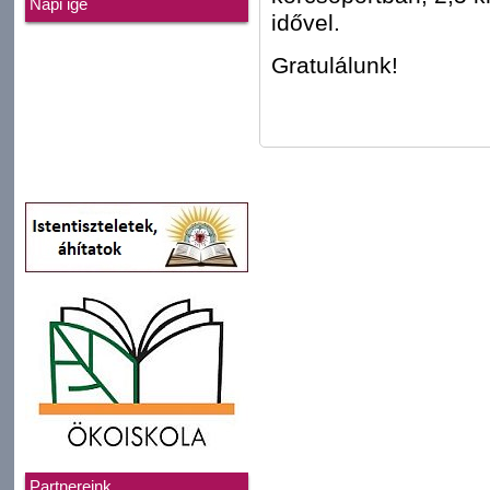
Napi ige
idővel.
Gratulálunk!
Partnereink