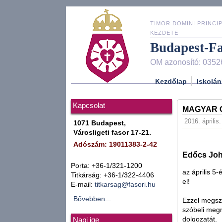
TIMOR DOMINI PRINCIP
KEZDETE
Budapest-F
OM azonosító: 0352
Kezdőlap
Iskolán
Kapcsolat
MAGYAR O
2016. április.
1071 Budapest,
Városligeti fasor 17-21.
Adószám: 19011383-2-42
Edőcs Joha
Porta: +36-1/321-1200
az április 5-
Titkárság: +36-1/322-4406
el!
E-mail:
titkarsag@fasori.hu
Bővebben...
Ezzel megsze
szóbeli megm
dolgozatát.
Napi ige