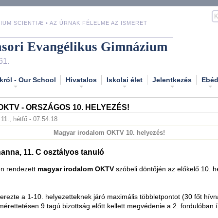
IUM SCIENTIÆ • AZ ÚRNAK FÉLELME AZ ISMERET
asori Evangélikus Gimnázium
61.
król - Our School
Hivatalos
Iskolai élet
Jelentkezés
Ebé
KTV - ORSZÁGOS 10. HELYEZÉS!
 11., hétfő - 07:54:18
Magyar irodalom OKTV 10. helyezés!
nna, 11. C osztályos tanuló
én rendezett
magyar irodalom OKTV
szóbeli döntőjén az előkelő 10. h
rezte a 1-10. helyezetteknek járó maximális többletpontot (30 főt hívn
érettetésen 9 tagú bizottság előtt kellett megvédenie a 2. fordulóban í