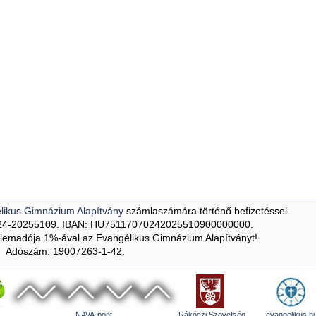
likus Gimnázium Alapítvány
számlaszámára történő befizetéssel.
24-20255109. IBAN: HU75117070242025510900000000.
emadója 1%-ával az Evangélikus Gimnázium Alapítványt!
Adószám: 19007263-1-42.
NAVA-pont
Rákóczi Szövetség
evangelikus.h