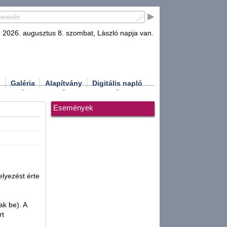
2026. augusztus 8. szombat, László napja van.
d
Galéria
Alapítvány
Digitális napló
Események
elyezést érte
ak be). A
rt