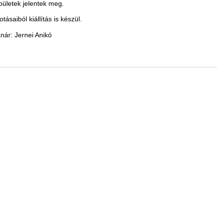
ületek jelentek meg.
otásaiból kiállítás is készül.
anár: Jernei Anikó