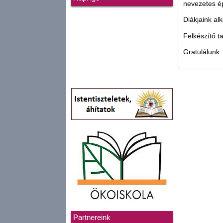
nevezetes ép
Diákjaink alk
Felkészítő t
Gratulálunk
Partnereink