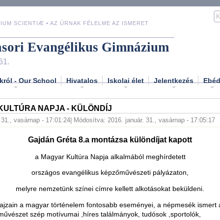
IUM SCIENTIÆ • AZ ÚRNAK FÉLELME AZ ISMERET
asori Evangélikus Gimnázium
61.
król - Our School
Hivatalos
Iskolai élet
Jelentkezés
Ebé
ULTÚRA NAPJA - KÜLÖNDÍJ
 31., vasárnap - 17:01:24
| Módosítva: 2016. január. 31., vasárnap - 17:05:17
Gajdán Gréta 8.a montázsa különdíjat kapott
a Magyar Kultúra Napja alkalmából meghírdetett
országos evangélikus képzőművészeti pályázaton,
melyre nemzetünk színei címre kellett alkotásokat beküldeni.
ajzain a magyar történelem fontosabb eseményei, a népmesék ismert a
űvészet szép motívumai ,híres találmányok, tudósok ,sportolók,