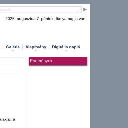
2026. augusztus 7. péntek, Ibolya napja van.
d
Galéria
Alapítvány
Digitális napló
Események
lakjai, a