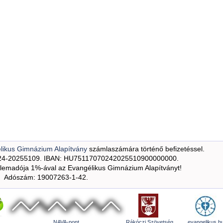
likus Gimnázium Alapítvány
számlaszámára történő befizetéssel.
24-20255109. IBAN: HU75117070242025510900000000.
emadója 1%-ával az Evangélikus Gimnázium Alapítványt!
Adószám: 19007263-1-42.
NAVA-pont
Rákóczi Szövetség
evangelikus.h