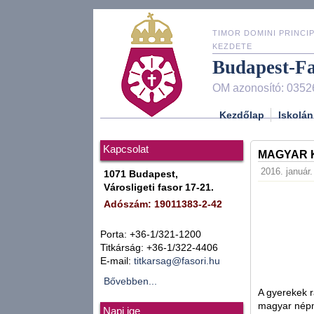
TIMOR DOMINI PRINCIP
KEZDETE
Budapest-F
OM azonosító: 0352
Kezdőlap
Iskolán
Kapcsolat
MAGYAR K
2016. január.
1071 Budapest,
Városligeti fasor 17-21.
Adószám: 19011383-2-42
Porta: +36-1/321-1200
Titkárság: +36-1/322-4406
E-mail:
titkarsag@fasori.hu
Bővebben...
A gyerekek r
magyar népm
Napi ige