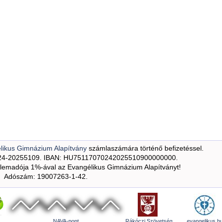
likus Gimnázium Alapítvány
számlaszámára történő befizetéssel.
24-20255109. IBAN: HU75117070242025510900000000.
emadója 1%-ával az Evangélikus Gimnázium Alapítványt!
Adószám: 19007263-1-42.
NAVA-pont
Rákóczi Szövetség
evangelikus.h