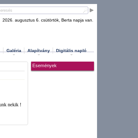
2026. augusztus 6. csütörtök, Berta napja van.
d
Galéria
Alapítvány
Digitális napló
Események
unk nekik !