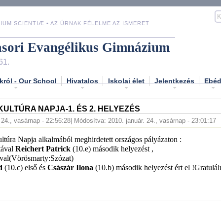
IUM SCIENTIÆ • AZ ÚRNAK FÉLELME AZ ISMERET
asori Evangélikus Gimnázium
61.
król - Our School
Hivatalos
Iskolai élet
Jelentkezés
Ebé
ULTÚRA NAPJA-1. ÉS 2. HELYEZÉS
 24., vasárnap - 22:56:28
| Módosítva: 2010. január. 24., vasárnap - 23:01:17
túra Napja alkalmából meghirdetett országos pályázaton :
tával
Reichert Patrick
(10.e) második helyezést ,
jával(Vörösmarty:Szózat)
id
(10.c) első és
Császár Ilona
(10.b) második helyezést ért el !Gratulál