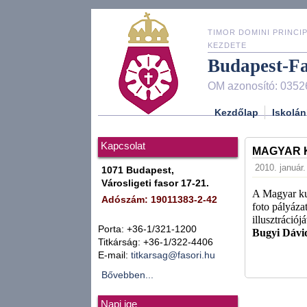
TIMOR DOMINI PRINCIP
KEZDETE
Budapest-F
OM azonosító: 0352
Kezdőlap
Iskolán
Kapcsolat
MAGYAR K
2010. január.
1071 Budapest,
Városligeti fasor 17-21.
A Magyar kul
Adószám: 19011383-2-42
foto pályáza
illusztráció
Porta: +36-1/321-1200
Bugyi Dáv
Titkárság: +36-1/322-4406
E-mail:
titkarsag@fasori.hu
Bővebben...
Napi ige