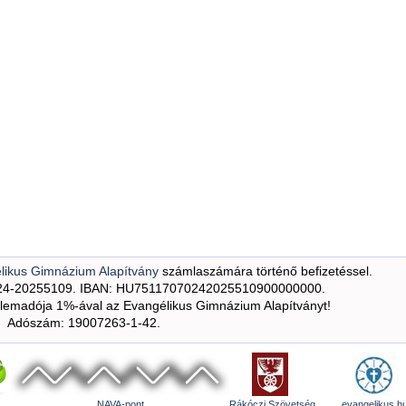
likus Gimnázium Alapítvány
számlaszámára történő befizetéssel.
24-20255109. IBAN: HU75117070242025510900000000.
emadója 1%-ával az Evangélikus Gimnázium Alapítványt!
Adószám: 19007263-1-42.
NAVA-pont
Rákóczi Szövetség
evangelikus.h