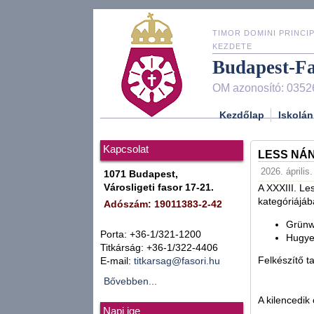
TIMOR DOMINI PRINCIP
KEZDETE
Budapest-F
OM azonosító: 0352
Kezdőlap
Iskolán
Kapcsolat
LESS NÁ
2026. április.
1071 Budapest,
Városligeti fasor 17-21.
A XXXIII. Le
kategóriájá
Adószám: 19011383-2-42
Grünwa
Porta: +36-1/321-1200
Hugyec
Titkárság: +36-1/322-4406
Felkészítő t
E-mail:
titkarsag@fasori.hu
Bővebben...
A kilencedik
Napi ige