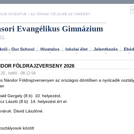
IUM SCIENTIÆ • AZ ÚRNAK FÉLELME AZ ISMERET
asori Evangélikus Gimnázium
61.
król - Our School
Hivatalos
Iskolai élet
Jelentkezés
Ebé
NDOR FÖLDRAJZVERSENY 2026
 20., hétfő - 08:12:54
ss Nándor Földrajzversenyen az országos döntőben a nyolcadik osztál
ban
ld Gergely (8.b) 10. helyezést,
z László (8.b) 14. helyezést ért el.
anáruk: Dávid Lászlóné.
 osztályosok között