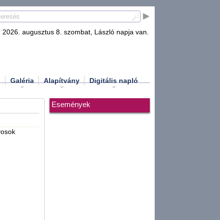
2026. augusztus 8. szombat, László napja van.
d
Galéria
Alapítvány
Digitális napló
Események
yosok