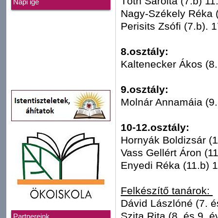
Tóth Sarolta (7.b) 11
Napi ige
Nagy-Székely Réka (7
Perisits Zsófi (7.b). 
8.osztály:
Kaltenecker Ákos (8.
9.osztály:
Molnár Annamáia (9.a
10-12.osztály:
Hornyák Boldizsár (1
Vass Gellért Áron (11
Enyedi Réka (11.b) 1
Felkészítő tanárok:
Dávid Lászlóné (7. é
Szita Rita (8. és 9. 
Partnereink