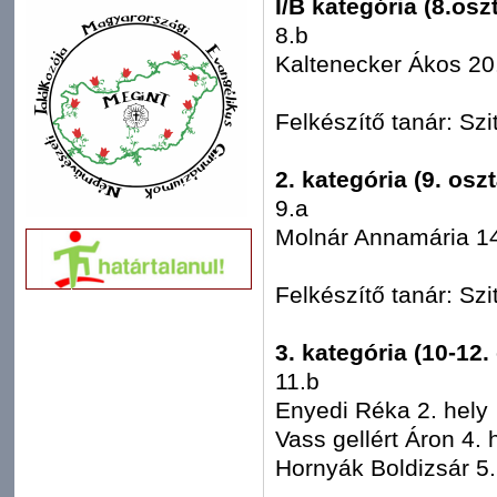
I/B kategória (8.osz
8.b
Kaltenecker Ákos 20.
Felkészítő tanár: Szi
2. kategória (9. oszt
9.a
Molnár Annamária 14
Felkészítő tanár: Szi
3. kategória (10-12.
11.b
Enyedi Réka 2. hely
Vass gellért Áron 4. 
Hornyák Boldizsár 5.