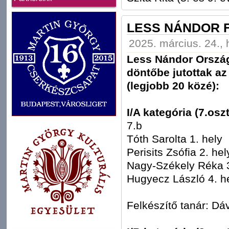
LESS NÁNDOR 
2025. március. 24., 
Less Nándor Orszá
döntőbe jutottak az
(legjobb 20 közé):
I/A kategória (7.oszt
7.b
Tóth Sarolta 1. hely
Perisits Zsófia 2. hel
Nagy-Székely Réka 
Hugyecz László 4. h
Felkészítő tanár: Dá