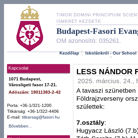
TIMOR DOMINI PRINCIPIUM SCIEN
ISMERET KEZDETE
Budapest-Fasori Evan
OM azonosító: 035261.
Kezdőlap
Iskolánkról - Our School
Kapcsolat
LESS NÁNDOR 
1071 Budapest,
2025. március. 24., 
Városligeti fasor 17-21.
A tavaszi szünetben
Adószám: 19011383-2-42
Földrajzverseny ors
születtek:
Porta: +36-1/321-1200
Titkárság: +36-1/322-4406
E-mail:
titkarsag@fasori.hu
7.osztály
:
Bővebben...
Hugyacz László (7.b)