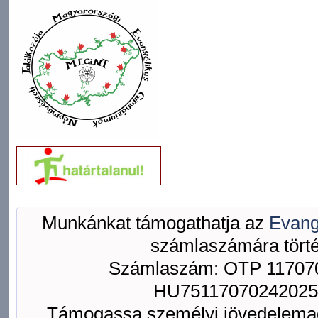
Munkánkat támogathatja az
Evang
számlaszámára törté
Számlaszám: OTP 117070
HU75117070242025
Támogassa személyi jövedelemad