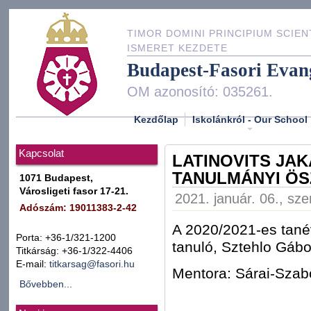
TIMOR DOMINI PRINCIPIUM SCIEN
ISMERET KEZDETE
Budapest-Fasori Evan
OM azonosító: 035261.
Kezdőlap
Iskolánkról - Our School
Kapcsolat
LATINOVITS JA
TANULMÁNYI ÖS
1071 Budapest,
Városligeti fasor 17-21.
2021. január. 06., sze
Adószám: 19011383-2-42
A 2020/2021-es tan
Porta: +36-1/321-1200
tanuló, Sztehlo Gábo
Titkárság: +36-1/322-4406
E-mail:
titkarsag@fasori.hu
Mentora: Sárai-Szab
Bővebben...