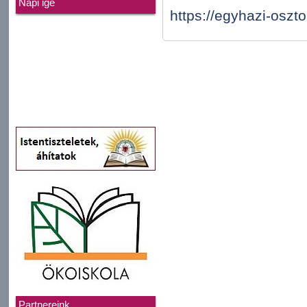
Napi ige
https://egyhazi-oszto
Partnereink