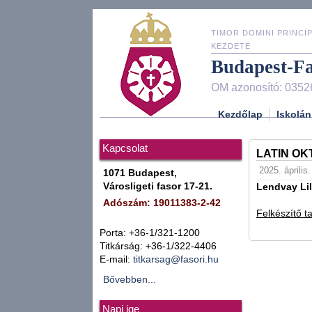
TIMOR DOMINI PRINCIP
KEZDETE
Budapest-F
OM azonosító: 0352
Kezdőlap
Iskolán
Kapcsolat
LATIN OK
2025. április
1071 Budapest,
Városligeti fasor 17-21.
Lendvay Lil
Adószám: 19011383-2-42
Felkészítő t
Porta: +36-1/321-1200
Titkárság: +36-1/322-4406
E-mail:
titkarsag@fasori.hu
Bővebben...
Napi ige