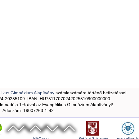
likus Gimnázium Alapítvány
számlaszámára történő befizetéssel.
24-20255109. IBAN: HU75117070242025510900000000.
emadója 1%-ával az Evangélikus Gimnázium Alapítványt!
Adószám: 19007263-1-42.
NAVA-pont
Rákóczi Szövetség
evangelikus.h