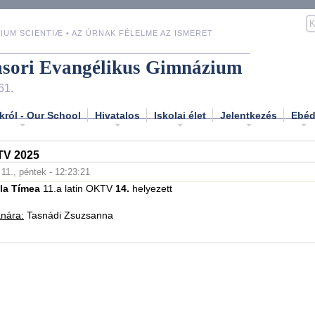
IUM SCIENTIÆ • AZ ÚRNAK FÉLELME AZ ISMERET
asori Evangélikus Gimnázium
61.
król - Our School
Hivatalos
Iskolai élet
Jelentkezés
Ebé
TV 2025
. 11., péntek - 12:23:21
la Tímea
11.a latin OKTV
14.
helyezett
anára:
Tasnádi Zsuzsanna