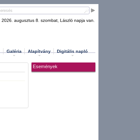
2026. augusztus 8. szombat, László napja van.
d
Galéria
Alapítvány
Digitális napló
Események